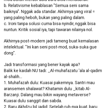
b. Relativisme kebablasan "Semua seni sama
baiknya". Nggak ada standar. Akhirnya yang viral =
yang paling heboh, bukan yang paling dalam.
c. Ironi tanpa solusi cuma bisa nyindir, nggak bisa
nuntun. Kritik sosial iya, tapi tawaran nilainya nol.
Akhirnya post-modern jadi tameng buat kemalasan
intelektual. "Ini kan seni post-mod, suka-suka gue
dong".
Jadi transformasi yang bener kayak apa?
Balik ke kaidah NU tadi: _Al-muhafazatu 'ala al-qadim
al-shalih...
1. Muhafazah dulu: Kuasai pakemnya. Santri mau
aransemen shalawat? Khatamin dulu _kitab Al-
Barzanji. Dalang mau bikin wayang metaverse?
Kuasai dulu sanggit dan sabda.
2. Baru Akhdzu bil jadid: Setelah ruh-nya kuat, baru