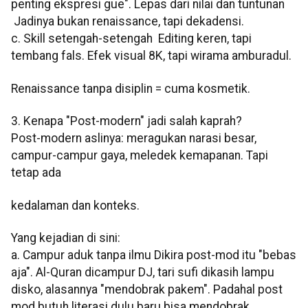
penting ekspresi gue". Lepas dari nilai dan tuntunan
Jadinya bukan renaissance, tapi dekadensi.
c. Skill setengah-setengah Editing keren, tapi
tembang fals. Efek visual 8K, tapi wirama amburadul.
Renaissance tanpa disiplin = cuma kosmetik.
3. Kenapa "Post-modern" jadi salah kaprah?
Post-modern aslinya: meragukan narasi besar,
campur-campur gaya, meledek kemapanan. Tapi
tetap ada
kedalaman dan konteks.
Yang kejadian di sini:
a. Campur aduk tanpa ilmu Dikira post-mod itu "bebas
aja". Al-Quran dicampur DJ, tari sufi dikasih lampu
disko, alasannya "mendobrak pakem". Padahal post
mod butuh literasi dulu baru bisa mendobrak.