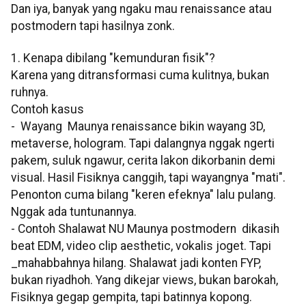
Dan iya, banyak yang ngaku mau renaissance atau
postmodern tapi hasilnya zonk.
1. Kenapa dibilang "kemunduran fisik"?
Karena yang ditransformasi cuma kulitnya, bukan
ruhnya.
Contoh kasus
- Wayang Maunya renaissance bikin wayang 3D,
metaverse, hologram. Tapi dalangnya nggak ngerti
pakem, suluk ngawur, cerita lakon dikorbanin demi
visual. Hasil Fisiknya canggih, tapi wayangnya "mati".
Penonton cuma bilang "keren efeknya" lalu pulang.
Nggak ada tuntunannya.
- Contoh Shalawat NU Maunya postmodern dikasih
beat EDM, video clip aesthetic, vokalis joget. Tapi
_mahabbahnya hilang. Shalawat jadi konten FYP,
bukan riyadhoh. Yang dikejar views, bukan barokah,
Fisiknya gegap gempita, tapi batinnya kopong.