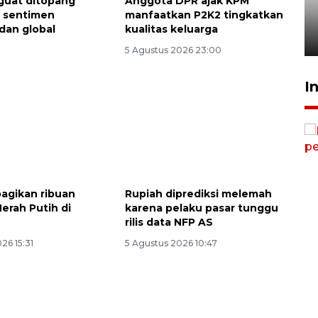
guat ditopang
Anggota DPR ajak KPM
Desa Tangguh Bencana di
 sentimen
manfaatkan P2K2 tingkatkan
Jawa Timur
dan global
kualitas keluarga
5 Agustus 2026 19:09
5 Agustus 2026 23:00
I
bagikan ribuan
Rupiah diprediksi melemah
erah Putih di
karena pelaku pasar tunggu
rilis data NFP AS
26 15:31
5 Agustus 2026 10:47