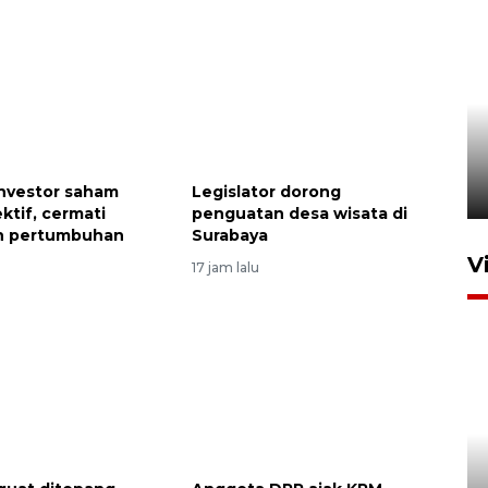
Uji fungsi jembatan kereta api
di Jember
nvestor saham
Legislator dorong
5 Agustus 2026 22:18
ktif, cermati
penguatan desa wisata di
an pertumbuhan
Surabaya
V
17 jam lalu
BNPB optimalkan penguatan