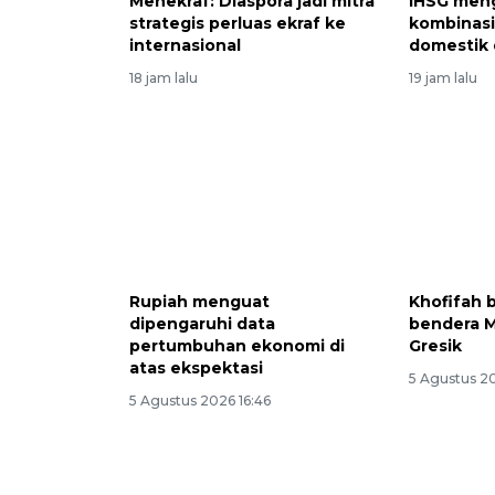
Menekraf: Diaspora jadi mitra
IHSG men
strategis perluas ekraf ke
kombinasi
internasional
domestik 
18 jam lalu
19 jam lalu
Rupiah menguat
Khofifah 
dipengaruhi data
bendera M
pertumbuhan ekonomi di
Gresik
atas ekspektasi
5 Agustus 20
5 Agustus 2026 16:46