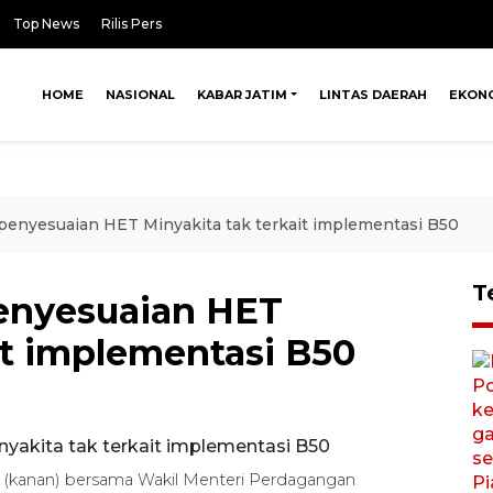
Top News
Rilis Pers
HOME
NASIONAL
KABAR JATIM
LINTAS DAERAH
EKON
penyesuaian HET Minyakita tak terkait implementasi B50
T
enyesuaian HET
it implementasi B50
(kanan) bersama Wakil Menteri Perdagangan