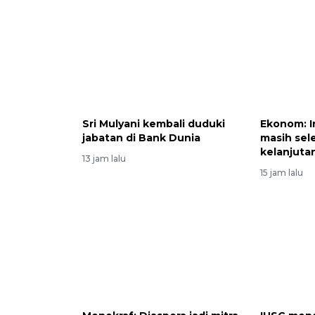
Sri Mulyani kembali duduki
Ekonom: I
jabatan di Bank Dunia
masih sele
kelanjut
13 jam lalu
15 jam lalu