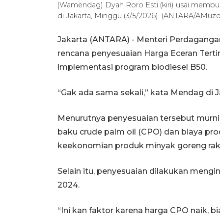
(Wamendag) Dyah Roro Esti (kiri) usai memb
di Jakarta, Minggu (3/5/2026). (ANTARA/AMuzd
Jakarta (ANTARA) - Menteri Perdagang
rencana penyesuaian Harga Eceran Terti
implementasi program biodiesel B50.
‎“Gak ada sama sekali,” kata Mendag di J
Menurutnya penyesuaian tersebut murni 
baku crude palm oil (CPO) dan biaya p
keekonomian produk minyak goreng raky
‎‎Selain itu, penyesuaian dilakukan meng
2024.
‎‎“Ini kan faktor karena harga CPO naik, b