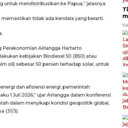
g untuk mendistribusikan ke Papua,” jelasnya.
T
m
g memastikan tidak ada kendala yang berarti.
6 j
a.
g Perekonomian Airlangga Hartarto
ukan kebijakan Biodiesel 50 (B50) atau
m oil) sebesar 50 persen terhadap solar, untuk
energi dan efisiensi energi, pemerintah
aku 1 Juli 2026,” ujar Airlangga dalam konferensi
ntah dalam menyikapi kondisi geopolitik global,
a (31/3).