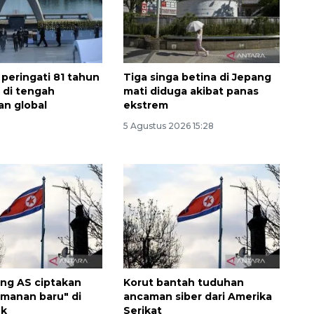
 peringati 81 tahun
Tiga singa betina di Jepang
 di tengah
mati diduga akibat panas
n global
ekstrem
5 Agustus 2026 15:28
Memberantas kejahatan
jalanan Jakarta
2026-08-05 18:00:00
ing AS ciptakan
Korut bantah tuduhan
amanan baru" di
ancaman siber dari Amerika
ik
Serikat