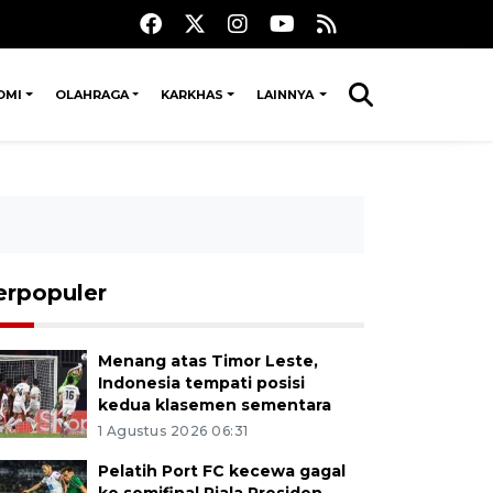
OMI
OLAHRAGA
KARKHAS
LAINNYA
erpopuler
Menang atas Timor Leste,
Indonesia tempati posisi
kedua klasemen sementara
1 Agustus 2026 06:31
Pelatih Port FC kecewa gagal