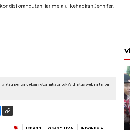
disi orangutan liar melalui kehadiran Jennifer.
V
g atau pengindeksan otomatis untuk AI di situs web ini tanpa
BNPB optimalkan penguatan
Desa Tangguh Bencana di
Jawa Timur
5 Agustus 2026 19:09
JEPANG
ORANGUTAN
INDONESIA