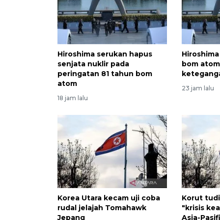
Hiroshima serukan hapus
Hiroshima
senjata nuklir pada
bom atom
peringatan 81 tahun bom
keteganga
atom
23 jam lalu
18 jam lalu
Korea Utara kecam uji coba
Korut tud
rudal jelajah Tomahawk
"krisis ke
Jepang
Asia-Pasif