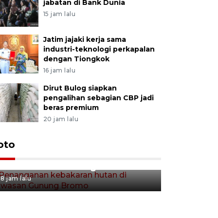
jabatan di Bank Dunia
15 jam lalu
Jatim jajaki kerja sama
industri-teknologi perkapalan
dengan Tiongkok
16 jam lalu
Dirut Bulog siapkan
pengalihan sebagian CBP jadi
beras premium
20 jam lalu
Gerakan 
oto
Penanganan kebakaran hutan
Tulungag
di kawasan Gunung Bromo
8 jam lalu
8 jam lalu