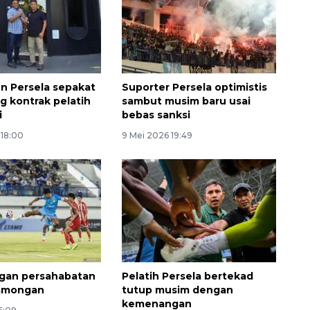
n Persela sepakat
Suporter Persela optimistis
g kontrak pelatih
sambut musim baru usai
i
bebas sanksi
 18:00
9 Mei 2026 19:49
Awas penipuan berbasis AI
2026-08-07 13:45:00
ngan persahabatan
Pelatih Persela bertekad
Lamongan
tutup musim dengan
kemenangan