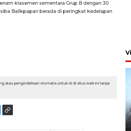
keenam klasemen sementara Grup B dengan 30
rsiba Balikpapan berada di peringkat kedelapan
Aksi bersih sungai di kawasan
padat penduduk
23 jam lalu
V
g atau pengindeksan otomatis untuk AI di situs web ini tanpa
BPBD Jatim kerahkan "Drone
Water Spray" bantu padamkan
kebakaran Bromo
6 Agustus 2026 18:23