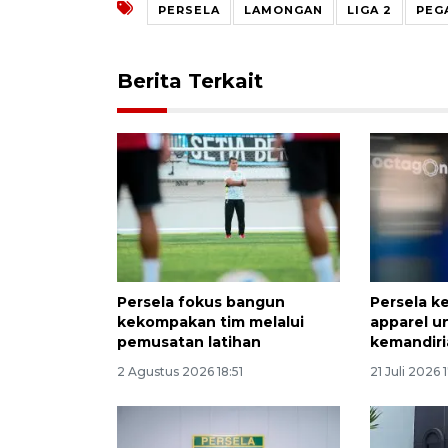
PERSELA
LAMONGAN
LIGA 2
PEG
Berita Terkait
Persela fokus bangun
Persela k
kekompakan tim melalui
apparel u
pemusatan latihan
kemandiri
2 Agustus 2026 18:51
21 Juli 2026 