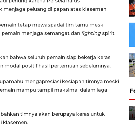
adi penting karena Persela harus
 menjaga peluang di papan atas klasemen.
 pemain tetap mewaspadai tim tamu meski
ta pemain menjaga semangat dan
fighting
spirit
n bahwa seluruh pemain siap bekerja keras
an modal positif hasil pertemuan sebelumnya.
d Tupamahu mengapresiasi kesiapan timnya meski
a pemain mampu tampil maksimal dalam laga
F
bahkan timnya akan berupaya keras untuk
i klasemen.