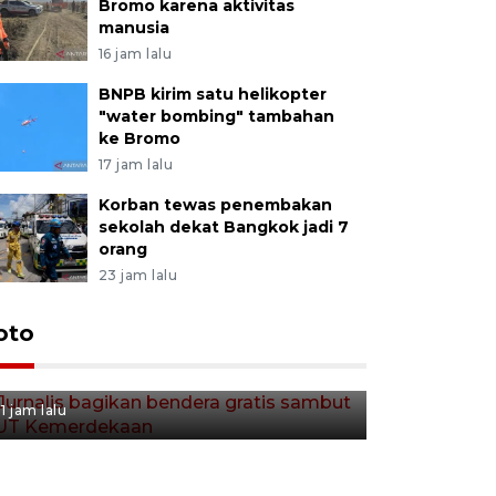
Bromo karena aktivitas
manusia
16 jam lalu
BNPB kirim satu helikopter
"water bombing" tambahan
ke Bromo
17 jam lalu
Korban tewas penembakan
sekolah dekat Bangkok jadi 7
orang
23 jam lalu
Jurnalis bagikan bendera
oto
gratis sambut HUT
Kemerdekaan
1 jam lalu