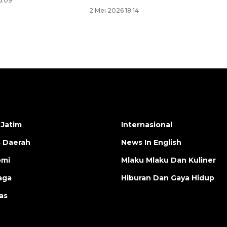
6:09
2 Mei 2026 18:14
 Jatim
Internasional
s Daerah
News In English
omi
Mlaku Mlaku Dan Kuliner
aga
Hiburan Dan Gaya Hidup
as