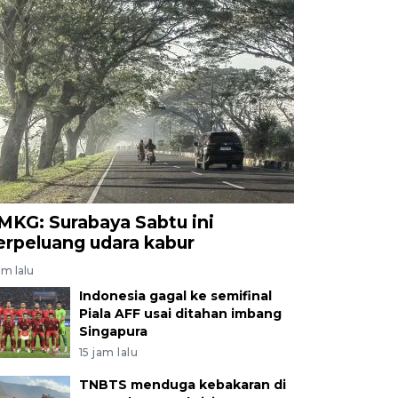
MKG: Surabaya Sabtu ini
erpeluang udara kabur
am lalu
Indonesia gagal ke semifinal
Piala AFF usai ditahan imbang
Singapura
15 jam lalu
TNBTS menduga kebakaran di