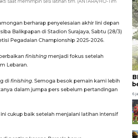
akti saat memimpin sesi latihan tim. (ANTARA/HO-Tim
mongan berharap penyelesaian akhir lini depan
iba Balikpapan di Stadion Surajaya, Sabtu (28/3)
petisi Pegadaian Championship 2025-2026.
 perbaikan
finishing
menjadi fokus setelah
lum Lebaran.
B
ng di
finishing
. Semoga besok pemain kami lebih
b
tanya dalam jumpa pers sebelum pertandingan
6 j
ini cukup baik setelah menjalani latihan intensif