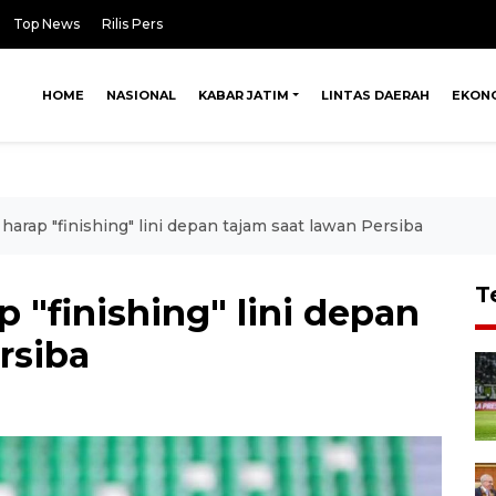
Top News
Rilis Pers
HOME
NASIONAL
KABAR JATIM
LINTAS DAERAH
EKON
 harap "finishing" lini depan tajam saat lawan Persiba
T
p "finishing" lini depan
rsiba