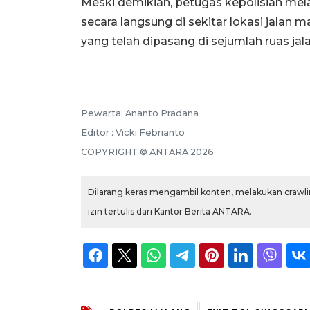
Meski demikian, petugas kepolisian me
secara langsung di sekitar lokasi jal
yang telah dipasang di sejumlah ruas ja
Pewarta: Ananto Pradana
Editor : Vicki Febrianto
COPYRIGHT © ANTARA 2026
Dilarang keras mengambil konten, melakukan crawlin
izin tertulis dari Kantor Berita ANTARA.