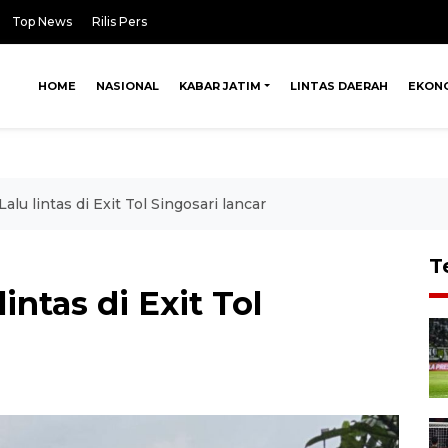
Top News
Rilis Pers
HOME
NASIONAL
KABAR JATIM
LINTAS DAERAH
EKON
alu lintas di Exit Tol Singosari lancar
T
intas di Exit Tol