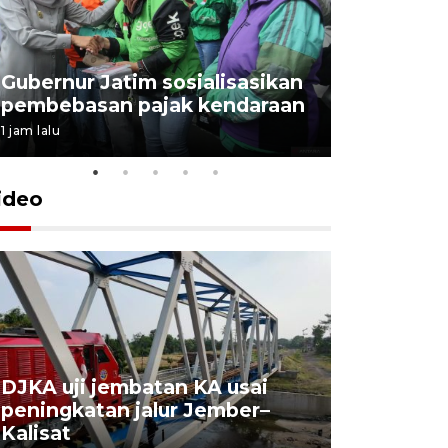
Gubernur Jatim sosialisasikan
pembebasan pajak kendaraan
1 jam lalu
ideo
DJKA uji jembatan KA usai
11 korba
peningkatan jalur Jember–
Mutiara S
Kalisat
perawata