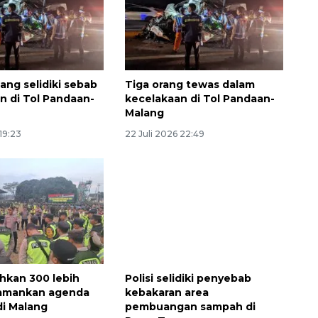
ang selidiki sebab
Tiga orang tewas dalam
n di Tol Pandaan-
kecelakaan di Tol Pandaan-
Malang
 19:23
22 Juli 2026 22:49
ahkan 300 lebih
Polisi selidiki penyebab
 amankan agenda
kebakaran area
di Malang
pembuangan sampah di