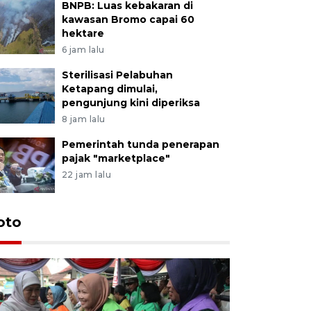
BNPB: Luas kebakaran di
kawasan Bromo capai 60
hektare
6 jam lalu
Sterilisasi Pelabuhan
Ketapang dimulai,
pengunjung kini diperiksa
8 jam lalu
Pemerintah tunda penerapan
pajak "marketplace"
22 jam lalu
Uji fungs
oto
di Jembe
17 jam lalu