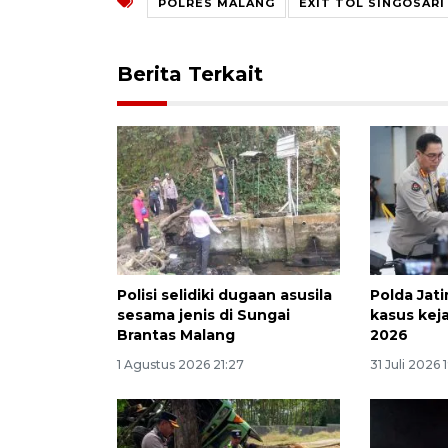
POLRES MALANG
EXIT TOL SINGOSARI
Berita Terkait
Polisi selidiki dugaan asusila
Polda Jat
sesama jenis di Sungai
kasus kej
Brantas Malang
2026
1 Agustus 2026 21:27
31 Juli 2026 