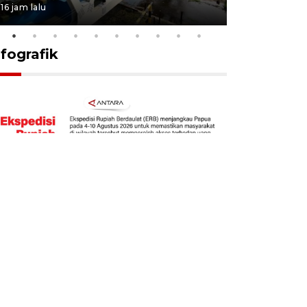
16 jam lalu
17 jam lalu
nfografik