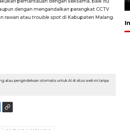
lakukan pemantauan dengan seksama, baik itu
4 Agustus 2026 22:38
an maupun dengan mengandalkan perangkat CCTV
lan rawan atau
trouble spot
di Kabupaten Malang.
I
g atau pengindeksan otomatis untuk AI di situs web ini tanpa