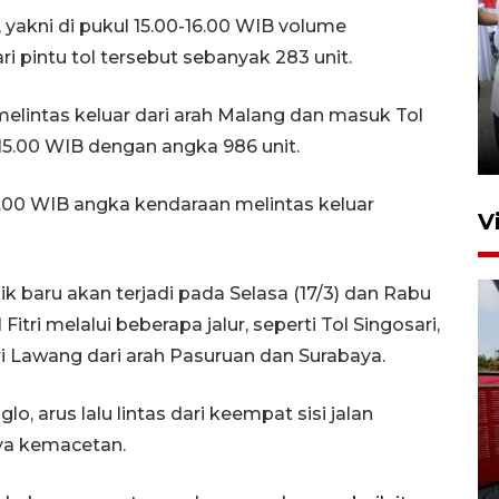
 yakni di pukul 15.00-16.00 WIB volume
 pintu tol tersebut sebanyak 283 unit.
Pameran multiproduk
Surabaya Great Expo
elintas keluar dari arah Malang dan masuk Tol
0-15.00 WIB dengan angka 986 unit.
17 jam lalu
16.00 WIB angka kendaraan melintas keluar
V
 baru akan terjadi pada Selasa (17/3) dan Rabu
Fitri melalui beberapa jalur, seperti Tol Singosari,
ri Lawang dari arah Pasuruan dan Surabaya.
 arus lalu lintas dari keempat sisi jalan
Basarnas hentikan operasi
nya kemacetan.
kedaruratan KM Mutiara
Sentosa II