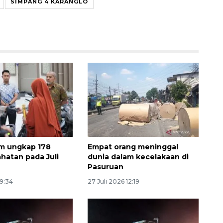
SIMPANG 4 KARANGLO
Sinyal positif perekonomian
Indonesia
im ungkap 178
Empat orang meninggal
2026-08-05 15:00:00
ahatan pada Juli
dunia dalam kecelakaan di
Pasuruan
19:34
27 Juli 2026 12:19