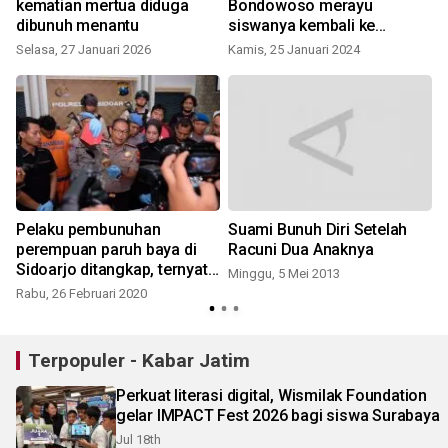
kematian mertua diduga
Bondowoso merayu
dibunuh menantu
siswanya kembali ke
S
sekolah
Selasa, 27 Januari 2026
Kamis, 25 Januari 2024
Pelaku pembunuhan
Suami Bunuh Diri Setelah
perempuan paruh baya di
Racuni Dua Anaknya
Sidoarjo ditangkap, ternyata
Minggu, 5 Mei 2013
S
menantu sendiri
Rabu, 26 Februari 2020
Terpopuler - Kabar Jatim
Perkuat literasi digital, Wismilak Foundation
gelar IMPACT Fest 2026 bagi siswa Surabaya
Jul 18th