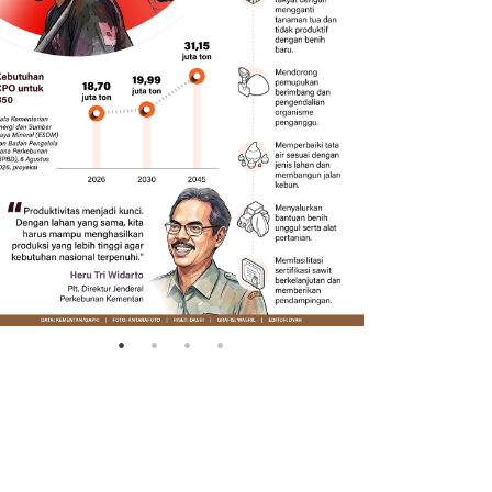
Transaksi
Memacu produksi sawit untuk
2026 mel
penuhi kebutuhan
triliun
2026-08-09 12:00:00
2026-08-09 0