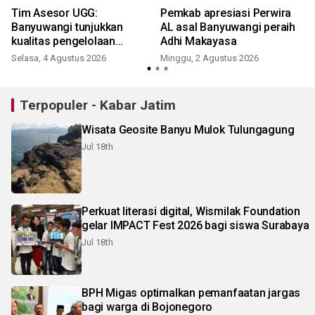
Tim Asesor UGG:
Pemkab apresiasi Perwira
Banyuwangi tunjukkan
AL asal Banyuwangi peraih
t
kualitas pengelolaan
Adhi Makayasa
Geopark Ijen
Selasa, 4 Agustus 2026
Minggu, 2 Agustus 2026
J
Terpopuler - Kabar Jatim
Wisata Geosite Banyu Mulok Tulungagung
Jul 18th
Perkuat literasi digital, Wismilak Foundation
gelar IMPACT Fest 2026 bagi siswa Surabaya
Jul 18th
BPH Migas optimalkan pemanfaatan jargas
bagi warga di Bojonegoro