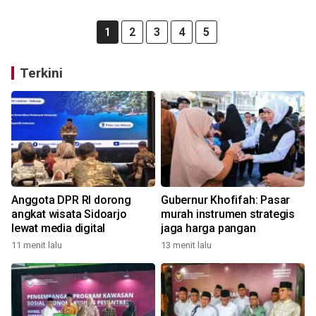
1
2
3
4
5
Terkini
Anggota DPR RI dorong
Gubernur Khofifah: Pasar
angkat wisata Sidoarjo
murah instrumen strategis
lewat media digital
jaga harga pangan
11 menit lalu
13 menit lalu