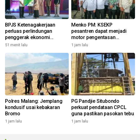
BPJS Ketenagakerjaan
Menko PM: KSEKP
perluas perlindungan
pesantren dapat menjadi
penggerak ekonomi
motor pengentasan
pesantren
kemiskinan
51 menit lalu
1 jam lalu
Polres Malang: Jemplang
PG Pandjie Situbondo
kondusif usai kebakaran
perkuat pendataan CPCL
Bromo
guna pastikan pasokan tebu
1 jam lalu
1 jam lalu