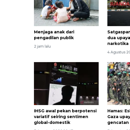
Menjaga anak dari
Satgaspa
pengadilan publik
dua upay
narkotika
2 jam lalu
4 Agustus 2
IHSG awal pekan berpotensi
Hamas: Es
variatif seiring sentimen
Gaza upay
global-domestik
gencatan 