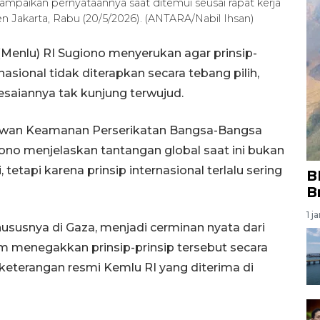
mpaikan pernyataannya saat ditemui seusai rapat kerja
 Jakarta, Rabu (20/5/2026). (ANTARA/Nabil Ihsan)
(Menlu) RI Sugiono menyerukan agar prinsip-
asional tidak diterapkan secara tebang pilih,
lesaiannya tak kunjung terwujud.
ewan Keamanan Perserikatan Bangsa-Bangsa
giono menjelaskan tantangan global saat ini bukan
etapi karena prinsip internasional terlalu sering
B
B
1 j
khususnya di Gaza, menjadi cerminan nyata dari
m menegakkan prinsip-prinsip tersebut secara
 keterangan resmi Kemlu RI yang diterima di