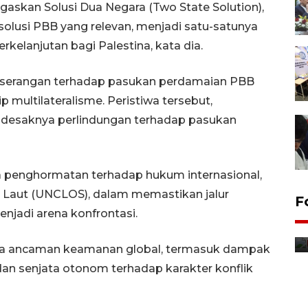
gaskan Solusi Dua Negara (Two State Solution),
solusi PBB yang relevan, menjadi satu-satunya
kelanjutan bagi Palestina, kata dia.
serangan terhadap pasukan perdamaian PBB
 multilateralisme. Peristiwa tersebut,
desaknya perlindungan terhadap pasukan
a penghormatan terhadap hukum internasional,
Laut (UNCLOS), dalam memastikan jalur
F
enjadi arena konfrontasi.
Distribusi bantuan mesin
pertanian di Kediri
ya ancaman keamanan global, termasuk dampak
12 jam lalu
an senjata otonom terhadap karakter konflik