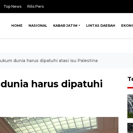
Top News
Rilis Pers
HOME
NASIONAL
KABAR JATIM
LINTAS DAERAH
EKON
ukum dunia harus dipatuhi atasi isu Palestina
T
dunia harus dipatuhi