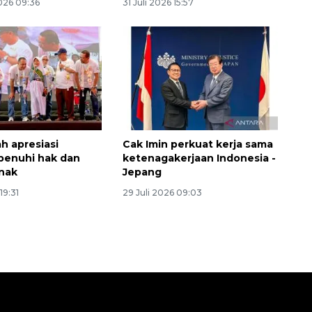
026 09:36
31 Juli 2026 15:57
h apresiasi
Cak Imin perkuat kerja sama
penuhi hak dan
ketenagakerjaan Indonesia -
anak
Jepang
19:31
29 Juli 2026 09:03