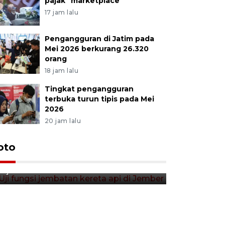
pajak "marketplace"
17 jam lalu
Pengangguran di Jatim pada
Mei 2026 berkurang 26.320
orang
18 jam lalu
Tingkat pengangguran
terbuka turun tipis pada Mei
2026
20 jam lalu
Uji fungsi jembatan kereta api
oto
Tera timb
di Jember
di pasar t
11 jam lalu
11 jam lalu