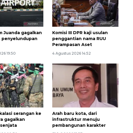
m Juanda gagalkan
Komisi III DPR kaji usulan
a penyelundupan
penggantian nama RUU
Perampasan Aset
026 19:50
4 Agustus 2026 14:52
Waspadai penyakit saat
musim kemarau
2026-08-05 12:00:00
kalasi serangan ke
Arah baru kota, dari
a gagalkan
infrastruktur menuju
senjata
pembangunan karakter