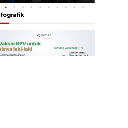
nfografik