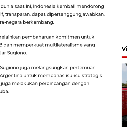
dunia saat ini, Indonesia kembali mendorong
if, transparan, dapat dipertanggungjawabkan,
ra-negara berkembang.
, melainkan pembaharuan komitmen untuk
BB dan memperkuat multilateralisme yang
V
jar Sugiono.
u Sugiono juga melangsungkan pertemuan
 Argentina untuk membahas isu-isu strategis
Dia juga melakukan perbincangan dengan
uba.
Basarnas hentikan operasi
kedaruratan KM Mutiara
Sentosa II
4 Agustus 2026 22:38