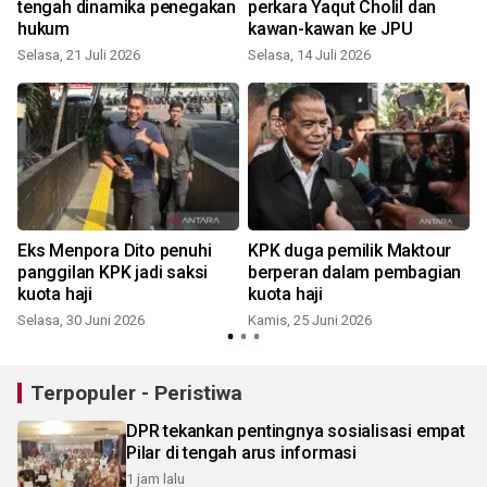
tengah dinamika penegakan
perkara Yaqut Cholil dan
hukum
kawan-kawan ke JPU
Selasa, 21 Juli 2026
Selasa, 14 Juli 2026
R
s
Eks Menpora Dito penuhi
KPK duga pemilik Maktour
panggilan KPK jadi saksi
berperan dalam pembagian
kuota haji
kuota haji
Selasa, 30 Juni 2026
Kamis, 25 Juni 2026
S
Terpopuler - Peristiwa
DPR tekankan pentingnya sosialisasi empat
Pilar di tengah arus informasi
1 jam lalu