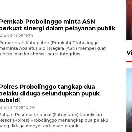
Penguatan struktur jembatan
Pemkab Probolinggo minta ASN
Niyama Tulungagung
perkuat sinergi dalam pelayanan publik
7 Agustus 2026 14:36
14 April 2025 11:39
Pemerintah Kabupaten (Pemkab) Probolinggo
meminta Aparatur Sipil Negara (ASN) memperkuat
V
sinergi dan kolaborasi, serta integritas ...
Polres Probolinggo tangkap dua
pelaku diduga selundupkan pupuk
subsidi
BPBD Jatim kerahkan "Drone
14 April 2025 10:20
Water Spray" bantu padamkan
Satuan Reserse Kriminal (Satreskrim) Kepolisian
Resor (Polres) Probolinggo menangkap dua pelaku
kebakaran Bromo
yang diduga menyelundupkan pupuk ...
6 Agustus 2026 18:23