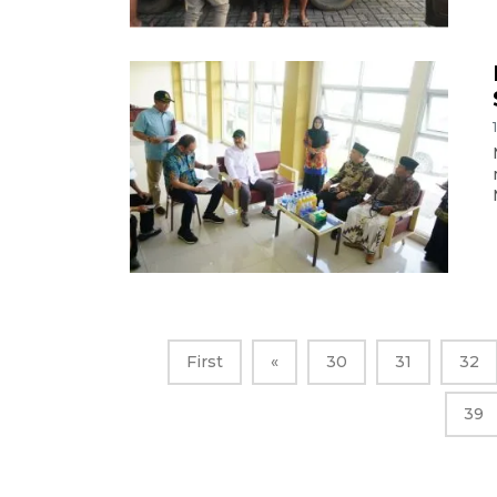
First
«
30
31
32
39