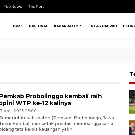
Top News
Rilis Pers
HOME
NASIONAL
KABAR JATIM
LINTAS DAERAH
EKON
T
Pemkab Probolinggo kembali raih
opini WTP ke-12 kalinya
17 April 2025 23:00
Pemerintah Kabupaten (Pemkab) Probolinggo, Jawa
Timur kembali mencetak prestasi membanggakan di
bidang tata kelola keuangan yakni ...