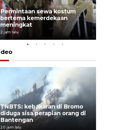
Permintaan sewa kostum
bertema kemerdekaan
Perpusta
meningkat
Lingkunga
2 jam lalu
2 jam lalu
ideo
TNBTS: kebakaran di Bromo
Khofifah 
diduga sisa perapian orang di
Bromo, a
Bantengan
capai 176
20 jam lalu
20 jam lalu