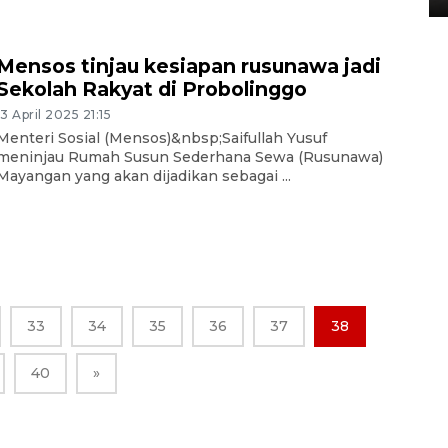
Mensos tinjau kesiapan rusunawa jadi
Sekolah Rakyat di Probolinggo
13 April 2025 21:15
Menteri Sosial (Mensos)&nbsp;Saifullah Yusuf
meninjau Rumah Susun Sederhana Sewa (Rusunawa)
Mayangan yang akan dijadikan sebagai ...
33
34
35
36
37
38
40
»