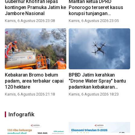
Gubernur Khofifah lepas
Mantan ketua DPRD
kontingen Pramuka Jatim ke
Ponorogo terseret kasus
Jambore Nasional
korupsi tunjangan
perumahan
Kamis, 6 Agustus 2026 23:08
Kamis, 6 Agustus 2026 23:05
Kebakaran Bromo belum
BPBD Jatim kerahkan
padam, area terbakar capai
"Drone Water Spray" bantu
120 hektare
padamkan kebakaran
Bromo
Kamis, 6 Agustus 2026 21:18
Kamis, 6 Agustus 2026 18:23
Infografik