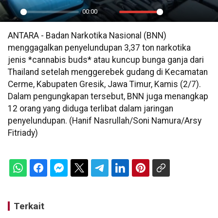
00:00
Play
Mute
Settings
PIP
En
ANTARA - Badan Narkotika Nasional (BNN)
ful
menggagalkan penyelundupan 3,37 ton narkotika
jenis *cannabis buds* atau kuncup bunga ganja dari
Thailand setelah menggerebek gudang di Kecamatan
Cerme, Kabupaten Gresik, Jawa Timur, Kamis (2/7).
Dalam pengungkapan tersebut, BNN juga menangkap
12 orang yang diduga terlibat dalam jaringan
penyelundupan. (Hanif Nasrullah/Soni Namura/Arsy
Fitriady)
Terkait