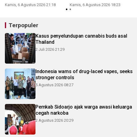
Bromo
Kamis, 6 Agustus 2026 21:18
Kamis, 6 Agustus 2026 18:23
Terpopuler
Kasus penyelundupan cannabis buds asal
Thailand
2 Juli 2026 21:29
Indonesia warns of drug-laced vapes, seeks
stronger controls
5 Agustus 2026 08:27
Pemkab Sidoarjo ajak warga awasi keluarga
cegah narkoba
2 Agustus 2026 20:29