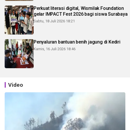
Perkuat literasi digital, Wismilak Foundation
gelar IMPACT Fest 2026 bagi siswa Surabaya
Sabtu, 18 Juli 2026 18:21
Penyaluran bantuan benih jagung di Kediri
Kamis, 16 Juli 2026 18:46
Video