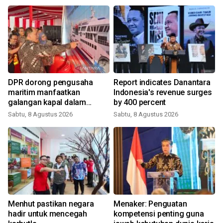
DPR dorong pengusaha
Report indicates Danantara
maritim manfaatkan
Indonesia's revenue surges
galangan kapal dalam
by 400 percent
negeri
Sabtu, 8 Agustus 2026
Sabtu, 8 Agustus 2026
Menhut pastikan negara
Menaker: Penguatan
hadir untuk mencegah
kompetensi penting guna