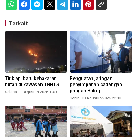
Terkait
n
Titik api baru kebakaran
Penguatan jaringan
hutan di kawasan TNBTS
penyimpanan cadangan
pangan Bulog
Selasa, 11 Agustus 2026 1:40
Senin, 10 Agustus 2026 22:13