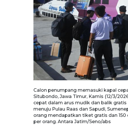
pat Express
Calon penumpang memasuki kapal cepat 
ementerian
Situbondo, Jawa Timur, Kamis (12/3/20
dengan rute
cepat dalam arus mudik dan balik grati
engan
menuju Pulau Raas dan Sapudi, Sumenep
 150 orang
orang mendapatkan tiket gratis dan 150
per orang. Antara Jatim/Seno/abs