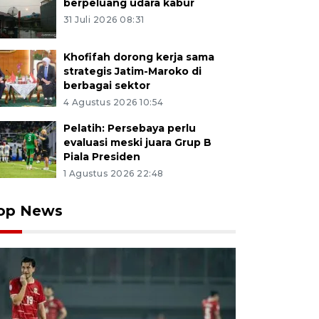
berpeluang udara kabur
31 Juli 2026 08:31
Khofifah dorong kerja sama
strategis Jatim-Maroko di
berbagai sektor
4 Agustus 2026 10:54
Pelatih: Persebaya perlu
evaluasi meski juara Grup B
Piala Presiden
1 Agustus 2026 22:48
op News
 penumpang memasuki kapal cepat Express Bahari di 
ondo, Jawa Timur, Kamis (12/3/2026). Kementerian Pe
 dalam arus mudik dan balik gratis dengan rute Pelabu
u Pulau Raas dan Sapudi, Sumenep dengan kapasitas t
 mendapatkan tiket gratis dan 150 orang berbayar den
rang. Antara Jatim/Seno/abs