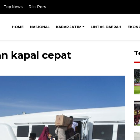
Top News
Rilis Pers
HOME
NASIONAL
KABAR JATIM
LINTAS DAERAH
EKON
 kapal cepat
T