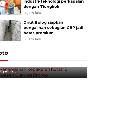
industri-teknologi perkapalan
dengan Tiongkok
14 jam lalu
Dirut Bulog siapkan
pengalihan sebagian CBP jadi
beras premium
18 jam lalu
Gerakan 
oto
Penanganan kebakaran hutan
Tulungag
di kawasan Gunung Bromo
7 jam lalu
6 jam lalu