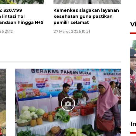
: 320.799
Kemenkes siagakan layanan
lintasi Tol
kesehatan guna pastikan
andaan hingga H+5
pemilir selamat
V
6 21:12
27 Maret 2026 10:51
BNPB optimalkan penguatan
Desa Tangguh Bencana di
Jawa Timur
5 Agustus 2026 19:09
I