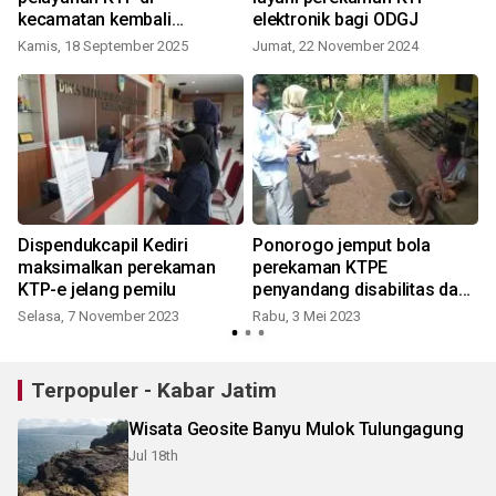
kecamatan kembali
elektronik bagi ODGJ
terlaksana
Kamis, 18 September 2025
Jumat, 22 November 2024
Dispendukcapil Kediri
Ponorogo jemput bola
maksimalkan perekaman
perekaman KTPE
KTP-e jelang pemilu
penyandang disabilitas dan
K
ODGJ
Selasa, 7 November 2023
Rabu, 3 Mei 2023
Terpopuler - Kabar Jatim
Wisata Geosite Banyu Mulok Tulungagung
Jul 18th