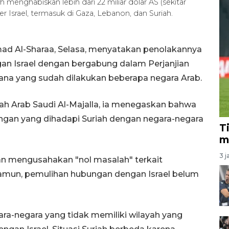
h menghabiskan lebih dari 22 miliar dolar AS (sekitar
r Israel, termasuk di Gaza, Lebanon, dan Suriah.
mad Al-Sharaa, Selasa, menyatakan penolakannya
n Israel dengan bergabung dalam Perjanjian
ana yang sudah dilakukan beberapa negara Arab.
lah Arab Saudi Al-Majalla, ia menegaskan bahwa
engan yang dihadapi Suriah dengan negara-negara
T
m
3 j
n mengusahakan "nol masalah" terkait
amun, pemulihan hubungan dengan Israel belum
ara-negara yang tidak memiliki wilayah yang