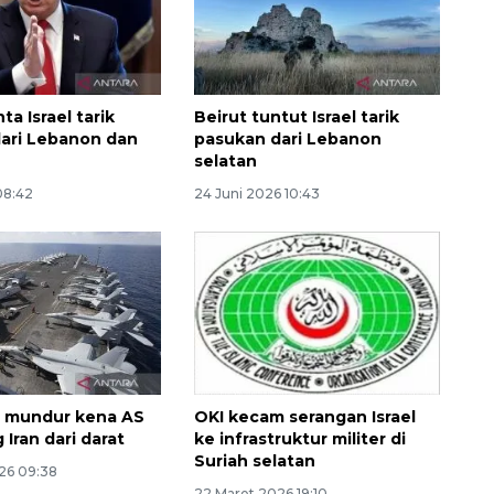
a Israel tarik
Beirut tuntut Israel tarik
ari Lebanon dan
pasukan dari Lebanon
selatan
 08:42
24 Juni 2026 10:43
Memberantas kejahatan
jalanan Jakarta
2026-08-05 18:00:00
a mundur kena AS
OKI kecam serangan Israel
g Iran dari darat
ke infrastruktur militer di
Suriah selatan
26 09:38
22 Maret 2026 19:10