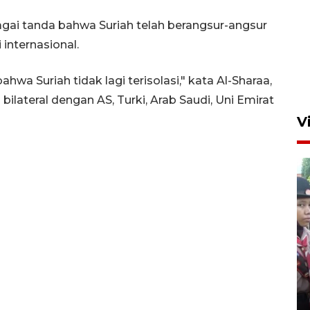
gai tanda bahwa Suriah telah berangsur-angsur
internasional.
wa Suriah tidak lagi terisolasi," kata Al-Sharaa,
lateral dengan AS, Turki, Arab Saudi, Uni Emirat
V
BNPB optimalkan penguatan
Desa Tangguh Bencana di
Jawa Timur
5 Agustus 2026 19:09