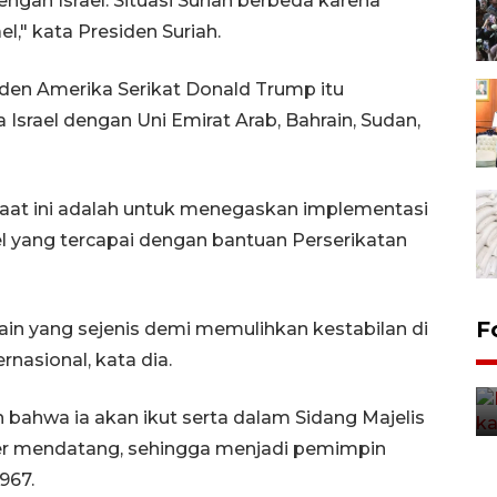
engan Israel. Situasi Suriah berbeda karena
l," kata Presiden Suriah.
den Amerika Serikat Donald Trump itu
srael dengan Uni Emirat Arab, Bahrain, Sudan,
saat ini adalah untuk menegaskan implementasi
el yang tercapai dengan bantuan Perserikatan
Uji fungsi jembatan kereta api
F
ain yang sejenis demi memulihkan kestabilan di
di Jember
nasional, kata dia.
5 Agustus 2026 22:18
n bahwa ia akan ikut serta dalam Sidang Majelis
 mendatang, sehingga menjadi pemimpin
967.