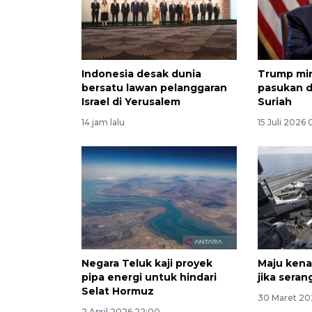
Indonesia desak dunia
Trump mint
bersatu lawan pelanggaran
pasukan d
Israel di Yerusalem
Suriah
14 jam lalu
15 Juli 2026
Negara Teluk kaji proyek
Maju ken
pipa energi untuk hindari
jika seran
Selat Hormuz
30 Maret 20
2 April 2026 22:00