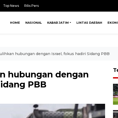
Top News
Rilis Pers
HOME
NASIONAL
KABAR JATIM
LINTAS DAERAH
EKON
pulihkan hubungan dengan Israel, fokus hadiri Sidang PBB
T
kan hubungan dengan
 Sidang PBB