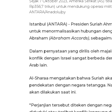
Sejak 7 Oktober 2023, Amerika Serikat (AS) tela
Rp356,7 triliun) untuk mendukung operasi milite
ANTARA/Anadolu/py
Istanbul (ANTARA) - Presiden Suriah Ah
untuk menormalisasikan hubungan denga
Abraham
(Abraham Accords)
, sebagaim
Dalam pernyataan yang dirilis oleh maja
konflik dengan Israel sangat berbeda d
Arab lain.
Al-Sharaa mengatakan bahwa Suriah aka
pendekatan dengan negara tetangga. N
akan dilakukan saat ini.
"Perjanjian tersebut diteken dengan neg