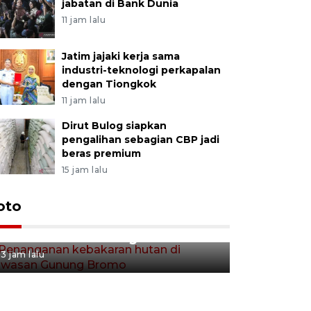
jabatan di Bank Dunia
11 jam lalu
Jatim jajaki kerja sama
industri-teknologi perkapalan
dengan Tiongkok
11 jam lalu
Dirut Bulog siapkan
pengalihan sebagian CBP jadi
beras premium
15 jam lalu
Gerakan 
oto
Penanganan kebakaran hutan
Tulungag
di kawasan Gunung Bromo
3 jam lalu
3 jam lalu