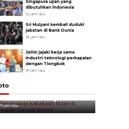
Singapura ujian yang
dibutuhkan Indonesia
12 jam lalu
Sri Mulyani kembali duduki
jabatan di Bank Dunia
18 jam lalu
Jatim jajaki kerja sama
industri-teknologi perkapalan
dengan Tiongkok
19 jam lalu
Gerakan 
oto
Penanganan kebakaran hutan
Tulungag
di kawasan Gunung Bromo
11 jam lalu
11 jam lalu