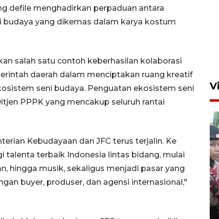
g defile menghadirkan perpaduan antara
ilai budaya yang dikemas dalam karya kostum
kan salah satu contoh keberhasilan kolaborasi
merintah daerah dalam menciptakan ruang kreatif
V
kosistem seni budaya. Penguatan ekosistem seni
itjen PPPK yang mencakup seluruh rantai
erian Kebudayaan dan JFC terus terjalin. Ke
talenta terbaik Indonesia lintas bidang, mulai
ukan, hingga musik, sekaligus menjadi pasar yang
BNPB optimalkan penguatan
 buyer, produser, dan agensi internasional,"
Desa Tangguh Bencana di
Jawa Timur
5 Agustus 2026 19:09