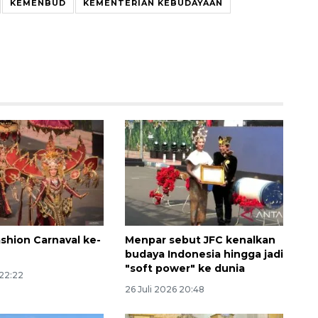
KEMENBUD
KEMENTERIAN KEBUDAYAAN
Vaksin HPV untuk siswa laki-
laki
2026-08-06 06:30:00
shion Carnaval ke-
Menpar sebut JFC kenalkan
budaya Indonesia hingga jadi
"soft power" ke dunia
 22:22
26 Juli 2026 20:48