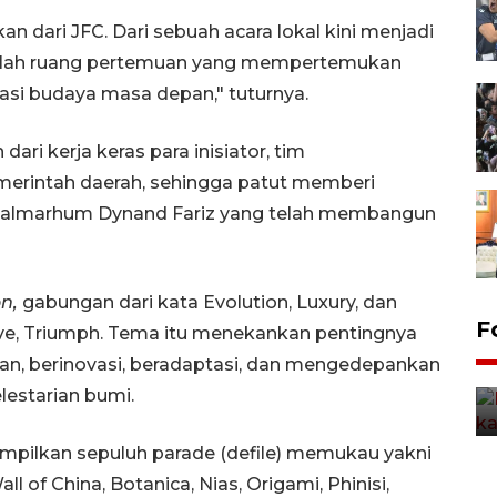
n dari JFC. Dari sebuah acara lokal kini menjadi
dalah ruang pertemuan yang mempertemukan
si budaya masa depan," tuturnya.
ari kerja keras para inisiator, tim
erintah daerah, sehingga patut memberi
a almarhum Dynand Fariz yang telah membangun
n,
gabungan dari kata Evolution, Luxury, dan
Uji fungsi jembatan kereta api
F
lve, Triumph. Tema itu menekankan pentingnya
di Jember
n, berinovasi, beradaptasi, dan mengedepankan
5 Agustus 2026 22:18
lestarian bumi.
pilkan sepuluh parade (defile) memukau yakni
l of China, Botanica, Nias, Origami, Phinisi,