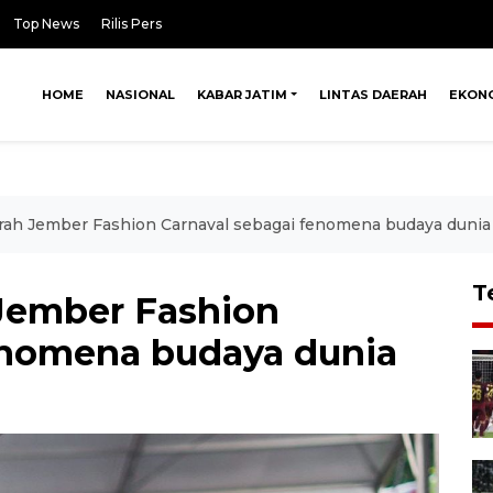
Top News
Rilis Pers
HOME
NASIONAL
KABAR JATIM
LINTAS DAERAH
EKON
ah Jember Fashion Carnaval sebagai fenomena budaya dunia
T
Jember Fashion
enomena budaya dunia