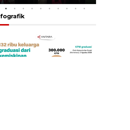
nfografik