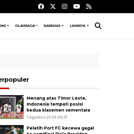
OMI
OLAHRAGA
KARKHAS
LAINNYA
erpopuler
Menang atas Timor Leste,
Indonesia tempati posisi
kedua klasemen sementara
1 Agustus 2026 06:31
Pelatih Port FC kecewa gagal