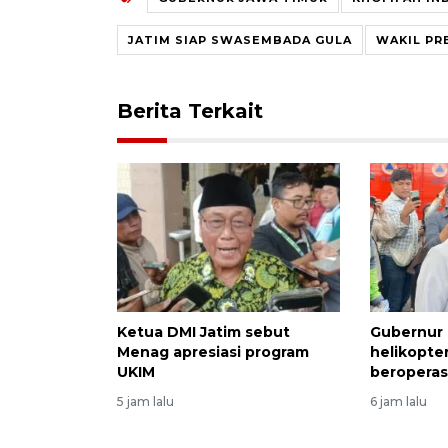
JATIM SIAP SWASEMBADA GULA
WAKIL PR
Berita Terkait
Ketua DMI Jatim sebut
Gubernur 
Menag apresiasi program
helikopte
UKIM
beroperas
5 jam lalu
6 jam lalu