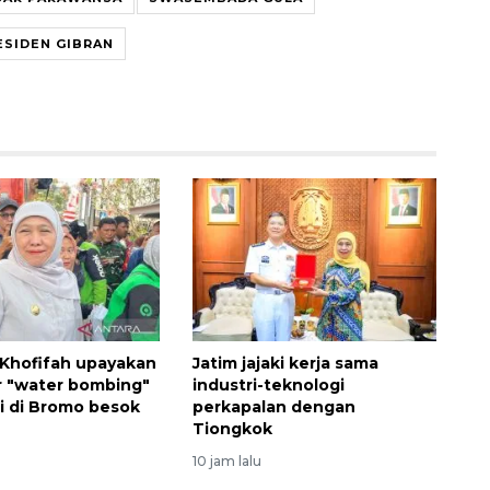
ESIDEN GIBRAN
Memberantas kejahatan
jalanan Jakarta
2026-08-05 18:00:00
Khofifah upayakan
Jatim jajaki kerja sama
r "water bombing"
industri-teknologi
i di Bromo besok
perkapalan dengan
Tiongkok
10 jam lalu