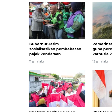
Gubernur Jatim
Pemerint
sosialisasikan pembebasan
guna per
pajak kendaraan
karhutla
11 jam lalu
15 jam lalu