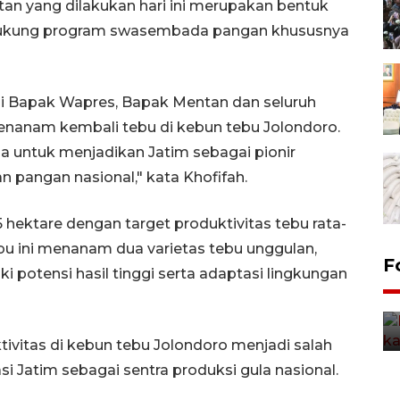
an yang dilakukan hari ini merupakan bentuk
ukung program swasembada pangan khususnya
gi Bapak Wapres, Bapak Mentan dan seluruh
nanam kembali tebu di kebun tebu Jolondoro.
untuk menjadikan Jatim sebagai pionir
pangan nasional," kata Khofifah.
 hektare dengan target produktivitas tebu rata-
ebu ini menanam dua varietas tebu unggulan,
Uji fungsi jembatan kereta api
F
i potensi hasil tinggi serta adaptasi lingkungan
di Jember
5 Agustus 2026 22:18
ivitas di kebun tebu Jolondoro menjadi salah
 Jatim sebagai sentra produksi gula nasional.