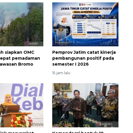
ah siapkan OMC
Pemprov Jatim catat kinerja
cepat pemadaman
pembangunan positif pada
 kawasan Bromo
semester I 2026
15 jam lalu