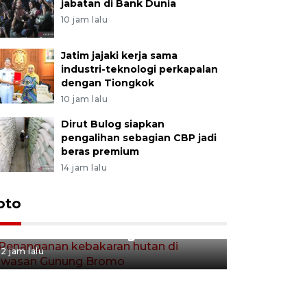
jabatan di Bank Dunia
10 jam lalu
Jatim jajaki kerja sama
industri-teknologi perkapalan
dengan Tiongkok
10 jam lalu
Dirut Bulog siapkan
pengalihan sebagian CBP jadi
beras premium
14 jam lalu
Gerakan 
oto
Penanganan kebakaran hutan
Tulungag
di kawasan Gunung Bromo
2 jam lalu
2 jam lalu