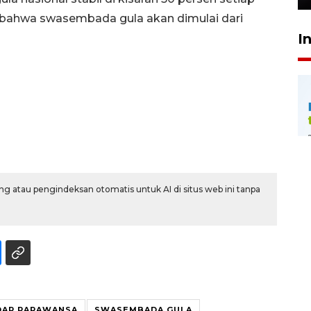
ta bahwa swasembada gula akan dimulai dari
I
g atau pengindeksan otomatis untuk AI di situs web ini tanpa
DAR PARAWANSA
SWASEMBADA GULA