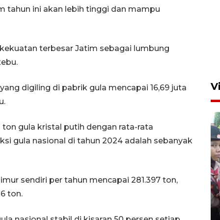
im tahun ini akan lebih tinggi dan mampu
tu kekuatan terbesar Jatim sebagai lumbung
tebu.
V
yang digiling di pabrik gula mencapai 16,69 juta
u.
 ton gula kristal putih dengan rata-rata
si gula nasional di tahun 2024 adalah sebanyak
BNPB optimalkan penguatan
mur sendiri per tahun mencapai 281.397 ton,
Desa Tangguh Bencana di
6 ton.
Jawa Timur
5 Agustus 2026 19:09
ula nasional stabil di kisaran 50 persen setiap