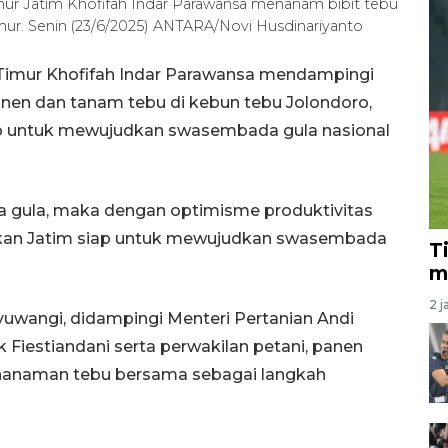
ur Jatim Khofifah Indar Parawansa menanam bibit tebu
mur. Senin (23/6/2025) ANTARA/Novi Husdinariyanto
Timur Khofifah Indar Parawansa mendampingi
nen dan tanam tebu di kebun tebu Jolondoro,
ap untuk mewujudkan swasembada gula nasional
a gula, maka dengan optimisme produktivitas
takan Jatim siap untuk mewujudkan swasembada
T
m
2 j
uwangi, didampingi Menteri Pertanian Andi
Fiestiandani serta perwakilan petani, panen
enanaman tebu bersama sebagai langkah