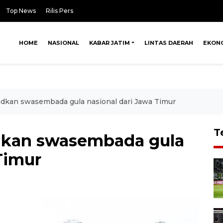
Top News
Rilis Pers
HOME
NASIONAL
KABAR JATIM
LINTAS DAERAH
EKON
udkan swasembada gula nasional dari Jawa Timur
T
udkan swasembada gula
Timur