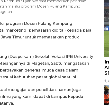
rip Pambudi Sujarnoko saat memberikan pelatihan
agetan melalui program Dosen Pulang Kampung
agetan
lalui program Dosen Pulang Kampung
al marketing (pemasaran digital) kepada para
, Jawa Timur untuk memasarkan produk
g (Dospulkam) Sekolah Vokasi IPB University
I
eterangannya di Magetan, Sabtu mengatakan
A
mberdayakan generasi muda desa dalam
S
esuai kebutuhan pasar global saat ini.
6 j
 soal mengajar dan penelitian, namun juga
n ilmu yang kami dapat di kampus kepada
atanya.