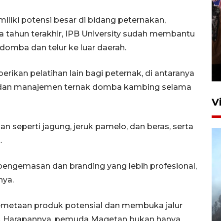
iki potensi besar di bidang peternakan,
ua tahun terakhir, IPB University sudah membantu
Persebaya juara Piala
domba dan telur ke luar daerah.
Presiden 2026
15 jam lalu
ikan pelatihan lain bagi peternak, di antaranya
e dan manajemen ternak domba kambing selama
V
n seperti jagung, jeruk pamelo, dan beras, serta
.
engemasan dan branding yang lebih profesional,
nya.
BPBD Jatim kerahkan "Drone
Water Spray" bantu padamkan
emetaan produk potensial dan membuka jalur
kebakaran Bromo
uas. Harapannya, pemuda Magetan bukan hanya