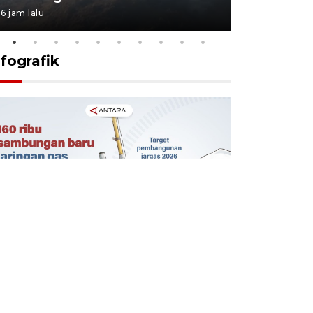
6 jam lalu
6 jam lalu
nfografik