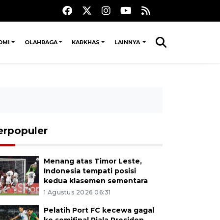
OMI
OLAHRAGA
KARKHAS
LAINNYA
erpopuler
Menang atas Timor Leste,
Indonesia tempati posisi
kedua klasemen sementara
1 Agustus 2026 06:31
Pelatih Port FC kecewa gagal