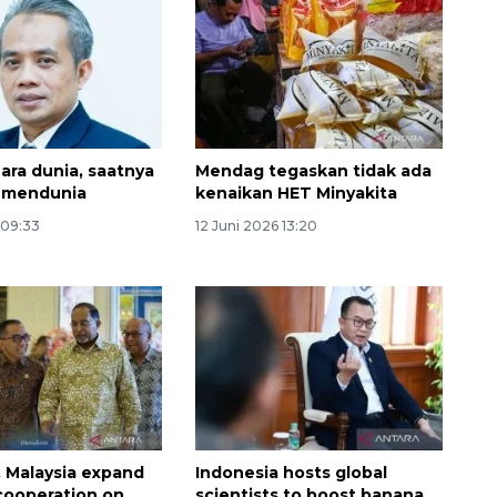
ara dunia, saatnya
Mendag tegaskan tidak ada
a mendunia
kenaikan HET Minyakita
 09:33
12 Juni 2026 13:20
, Malaysia expand
Indonesia hosts global
cooperation on
scientists to boost banana