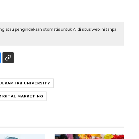
g atau pengindeksan otomatis untuk AI di situs web ini tanpa
Ekonomi triwulan II-2026
ULKAM IPB UNIVERSITY
tumbuh 5,29 persen
2026-08-06 18:45:00
DIGITAL MARKETING