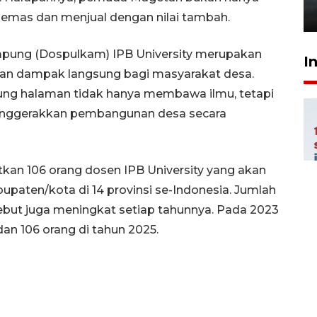
6 Agustus 2026 18:23
mas dan menjual dengan nilai tambah.
mpung (Dospulkam) IPB University merupakan
I
an dampak langsung bagi masyarakat desa.
pung halaman tidak hanya membawa ilmu, tetapi
 menggerakkan pembangunan desa secara
kan 106 orang dosen IPB University yang akan
bupaten/kota di 14 provinsi se-Indonesia. Jumlah
ebut juga meningkat setiap tahunnya. Pada 2023
dan 106 orang di tahun 2025.