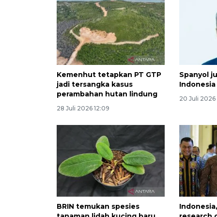
Kemenhut tetapkan PT GTP
Spanyol ju
jadi tersangka kasus
Indonesi
perambahan hutan lindung
20 Juli 2026
28 Juli 2026 12:09
BRIN temukan spesies
Indonesia
tanaman lidah kucing baru
research 