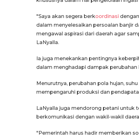
khususnya dalam hal pengelolaan irigasi
"Saya akan segera berk
oordinasi
dengan
dalam menyelesaikan persoalan banjir dan
mengawal aspirasi dari daerah agar sam
LaNyalla.
Ia juga menekankan pentingnya keberpi
dalam menghadapi dampak perubahan i
Menurutnya, perubahan pola hujan, suhu
mempengaruhi produksi dan pendapatan
LaNyalla juga mendorong petani untuk t
berkomunikasi dengan wakil-wakil daera
"Pemerintah harus hadir memberikan solus