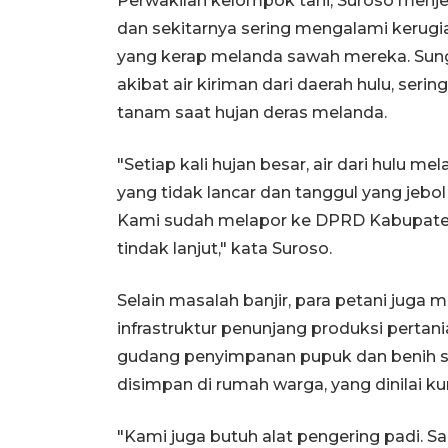
Perwakilan kelompok tani, Suroso menje
dan sekitarnya sering mengalami kerugi
yang kerap melanda sawah mereka. Sung
akibat air kiriman dari daerah hulu, s
tanam saat hujan deras melanda.
"Setiap kali hujan besar, air dari hulu mel
yang tidak lancar dan tanggul yang jebol
Kami sudah melapor ke DPRD Kabupate
tindak lanjut," kata Suroso.
Selain masalah banjir, para petani jug
infrastruktur penunjang produksi perta
gudang penyimpanan pupuk dan benih ser
disimpan di rumah warga, yang dinilai ku
"Kami juga butuh alat pengering padi. S