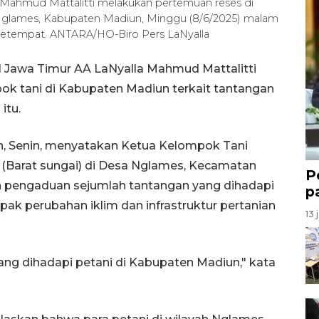
 Mahmud Mattalitti melakukan pertemuan reses di
glames, Kabupaten Madiun, Minggu (8/6/2025) malam
 setempat. ANTARA/HO-Biro Pers LaNyalla
 Jawa Timur AA LaNyalla Mahmud Mattalitti
ok tani di Kabupaten Madiun terkait tantangan
itu.
n, Senin, menyatakan Ketua Kelompok Tani
i (Barat sungai) di Desa Nglames, Kecamatan
P
pengaduan sejumlah tantangan yang dihadapi
p
ak perubahan iklim dan infrastruktur pertanian
13 
yang dihadapi petani di Kabupaten Madiun," kata