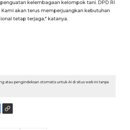
ga penguatan kelembagaan kelompok tani. DPD RI
ah. Kami akan terus memperjuangkan kebutuhan
onal tetap terjaga," katanya.
Belanja turis asing beri angin
segar bagi ekonomi
2026-08-05 09:00:00
g atau pengindeksan otomatis untuk AI di situs web ini tanpa