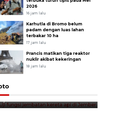
terbuka turun tipis pada Mei
2026
16 jam lalu
Karhutla di Bromo belum
padam dengan luas lahan
terbakar 10 ha
17 jam lalu
Prancis matikan tiga reaktor
nuklir akibat kekeringan
18 jam lalu
Uji fungsi jembatan kereta api
oto
Tera timb
di Jember
di pasar t
7 jam lalu
7 jam lalu