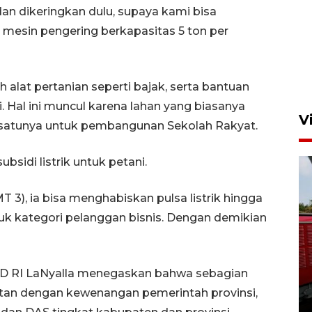
dan dikeringkan dulu, supaya kami bisa
 mesin pengering berkapasitas 5 ton per
 alat pertanian seperti bajak, serta bantuan
Hal ini muncul karena lahan yang biasanya
V
ah satunya untuk pembangunan Sekolah Rakyat.
sidi listrik untuk petani.
3), ia bisa menghabiskan pulsa listrik hingga
k kategori pelanggan bisnis. Dengan demikian
Basarnas hentikan operasi
kedaruratan KM Mutiara
DPD RI LaNyalla menegaskan bahwa sebagian
Sentosa II
tan dengan kewenangan pemerintah provinsi,
4 Agustus 2026 22:38