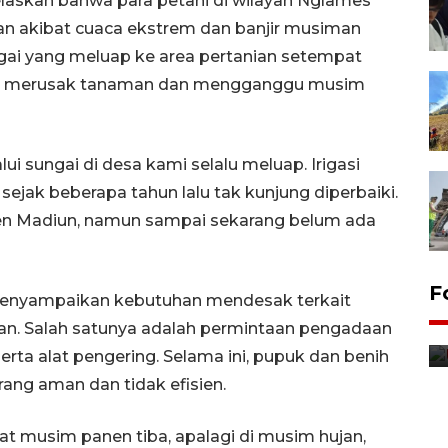
laskan bahwa para petani di wilayah Nglames
an akibat cuaca ekstrem dan banjir musiman
ai yang meluap ke area pertanian setempat
ering merusak tanaman dan mengganggu musim
alui sungai di desa kami selalu meluap. Irigasi
 sejak beberapa tahun lalu tak kunjung diperbaiki.
n Madiun, namun sampai sekarang belum ada
F
a menyampaikan kebutuhan mendesak terkait
Distribusi bantuan mesin
nian. Salah satunya adalah permintaan pengadaan
pertanian di Kediri
ta alat pengering. Selama ini, pupuk dan benih
7 jam lalu
rang aman dan tidak efisien.
aat musim panen tiba, apalagi di musim hujan,