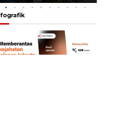
nfografik