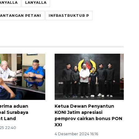
ANYALLA
LANYALLA
ANTANGAN PETANI
INFRASTRUKTUR P
terima aduan
Ketua Dewan Penyantun
oal Surabaya
KONI Jatim apresiasi
t Land
pemprov cairkan bonus PON
XXI
25 22:40
4 Desember 2024 16:16