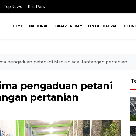
Top News
Rilis Pers
HOME
NASIONAL
KABAR JATIM
LINTAS DAERAH
EKON
ma pengaduan petani di Madiun soal tantangan pertanian
T
rima pengaduan petani
angan pertanian