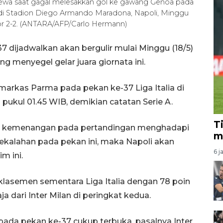
cewa saat gagal melesakkan gol ke gawang Genoa pada
25 di Stadion Diego Armando Maradona, Napoli, Minggu
kor 2-2. (ANTARA/AFP/Carlo Hermann)
37 dijadwalkan akan bergulir mulai Minggu (18/5)
g menyegel gelar juara giornata ini.
markas Parma pada pekan ke-37 Liga Italia di
) pukul 01.45 WIB, demikian catatan Serie A.
T
ih kemenangan pada pertandingan menghadapi
m
ekalahan pada pekan ini, maka Napoli akan
6 j
m ini.
 klasemen sementara Liga Italia dengan 78 poin
ja dari Inter Milan di peringkat kedua.
 pada pekan ke-37 cukup terbuka, pasalnya Inter