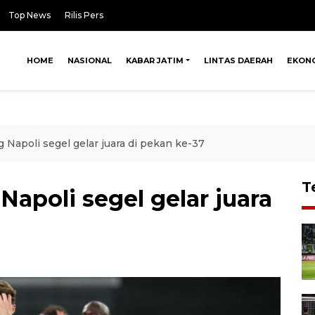
Top News
Rilis Pers
HOME
NASIONAL
KABAR JATIM
LINTAS DAERAH
EKON
ng Napoli segel gelar juara di pekan ke-37
T
 Napoli segel gelar juara