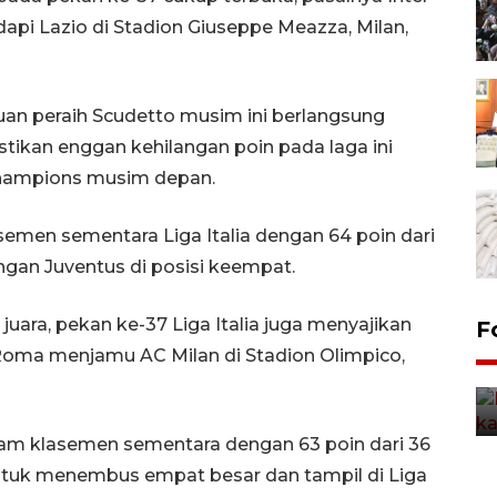
api Lazio di Stadion Giuseppe Meazza, Milan,
uan peraih Scudetto musim ini berlangsung
stikan enggan kehilangan poin pada laga ini
 Champions musim depan.
asemen sementara Liga Italia dengan 64 poin dari
ngan Juventus di posisi keempat.
juara, pekan ke-37 Liga Italia juga menyajikan
Uji fungsi jembatan kereta api
F
di Jember
oma menjamu AC Milan di Stadion Olimpico,
5 Agustus 2026 22:18
am klasemen sementara dengan 63 poin dari 36
ntuk menembus empat besar dan tampil di Liga