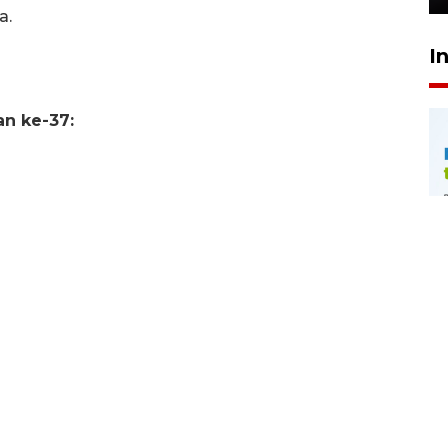
a.
I
an ke-37: