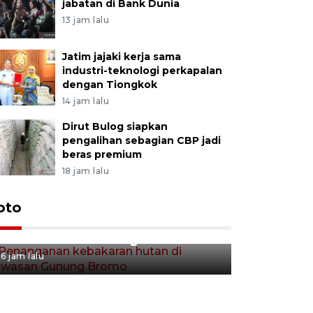
jabatan di Bank Dunia
13 jam lalu
Jatim jajaki kerja sama
industri-teknologi perkapalan
dengan Tiongkok
14 jam lalu
Dirut Bulog siapkan
pengalihan sebagian CBP jadi
beras premium
18 jam lalu
Gerakan 
oto
Penanganan kebakaran hutan
Tulungag
di kawasan Gunung Bromo
6 jam lalu
6 jam lalu