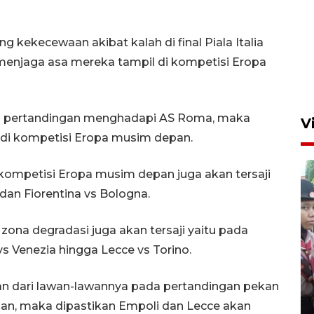
ng kekecewaan akibat kalah di final Piala Italia
 menjaga asa mereka tampil di kompetisi Eropa
a pertandingan menghadapi AS Roma, maka
V
 di kompetisi Eropa musim depan.
kompetisi Eropa musim depan juga akan tersaji
dan Fiorentina vs Bologna.
zona degradasi juga akan tersaji yaitu pada
s Venezia hingga Lecce vs Torino.
BNPB optimalkan penguatan
Desa Tangguh Bencana di
Jawa Timur
an dari lawan-lawannya pada pertandingan pekan
gan, maka dipastikan Empoli dan Lecce akan
5 Agustus 2026 19:09