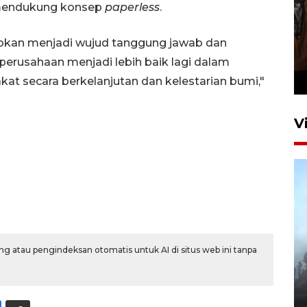
ga mendukung konsep
paperless
.
Persebaya juara Piala
rapkan menjadi wujud tanggung jawab dan
Presiden 2026
usahaan menjadi lebih baik lagi dalam
19 jam lalu
t secara berkelanjutan dan kelestarian bumi,"
V
BPBD Jatim kerahkan "Drone
g atau pengindeksan otomatis untuk AI di situs web ini tanpa
Water Spray" bantu padamkan
kebakaran Bromo
6 Agustus 2026 18:23