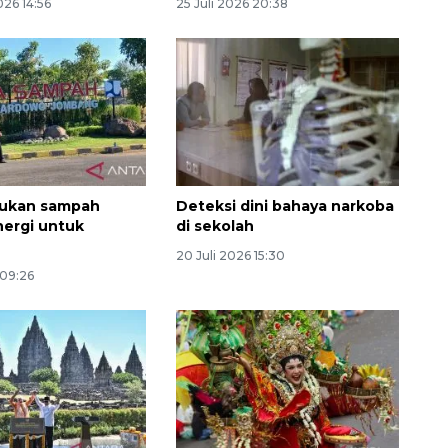
26 14:56
25 Juli 2026 20:38
pukan sampah
Deteksi dini bahaya narkoba
ergi untuk
di sekolah
Awas penipuan berbasis AI
20 Juli 2026 15:30
 09:26
2026-08-07 13:45:00