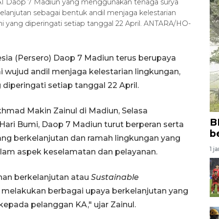
KAI Daop 7 Madiun yang menggunakan tenaga surya
anjutan sebagai bentuk andil menjaga kelestarian
yang diperingati setiap tanggal 22 April. ANTARA/HO-
sia (Persero) Daop 7 Madiun terus berupaya
 wujud andil menjaga kelestarian lingkungan,
peringati setiap tanggal 22 April.
mad Makin Zainul di Madiun, Selasa
B
ari Bumi, Daop 7 Madiun turut berperan serta
b
ng berkelanjutan dan ramah lingkungan yang
1 j
alam aspek keselamatan dan pelayanan.
an berkelanjutan atau
Sustainable
s melakukan berbagai upaya berkelanjutan yang
epada pelanggan KA," ujar Zainul.