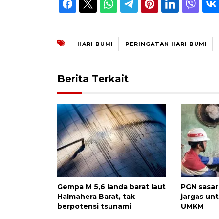
HARI BUMI
PERINGATAN HARI BUMI
Berita Terkait
Gempa M 5,6 landa barat laut
PGN sasa
Halmahera Barat, tak
jargas un
berpotensi tsunami
UMKM