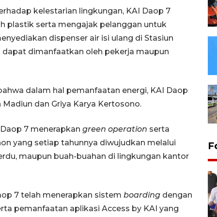
erhadap kelestarian lingkungan, KAI Daop 7
plastik serta mengajak pelanggan untuk
ediakan dispenser air isi ulang di Stasiun
ang dapat dimanfaatkan oleh pekerja maupun
 bahwa dalam hal pemanfaatan energi, KAI Daop
n Madiun dan Griya Karya Kertosono.
I Daop 7 menerapkan
green operation
serta
hon yang setiap tahunnya diwujudkan melalui
F
erdu, maupun buah-buahan di lingkungan kantor
Daop 7 telah menerapkan sistem
boarding
dengan
serta pemanfaatan aplikasi Access by KAI yang