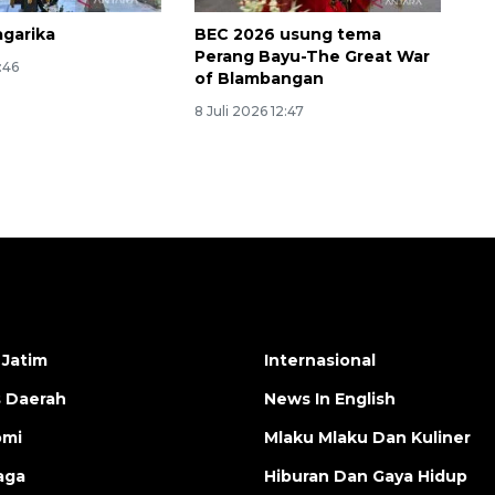
garika
BEC 2026 usung tema
Perang Bayu-The Great War
1:46
of Blambangan
8 Juli 2026 12:47
 Jatim
Internasional
s Daerah
News In English
omi
Mlaku Mlaku Dan Kuliner
aga
Hiburan Dan Gaya Hidup