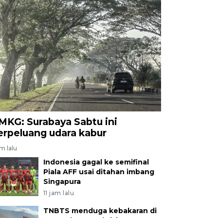
MKG: Surabaya Sabtu ini
erpeluang udara kabur
am lalu
Indonesia gagal ke semifinal
Piala AFF usai ditahan imbang
Singapura
11 jam lalu
TNBTS menduga kebakaran di