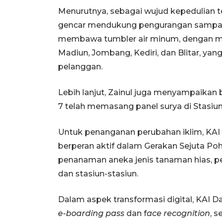
Menurutnya, sebagai wujud kepedulian t
gencar mendukung pengurangan sampah 
membawa tumbler air minum, dengan meny
Madiun, Jombang, Kediri, dan Blitar, y
pelanggan.
Lebih lanjut, Zainul juga menyampaikan
7 telah memasang panel surya di Stasiu
Untuk penanganan perubahan iklim, KA
berperan aktif dalam Gerakan Sejuta Po
penanaman aneka jenis tanaman hias, p
dan stasiun-stasiun.
Dalam aspek transformasi digital, KAI 
e-boarding pass
dan f
ace
recognition
, 