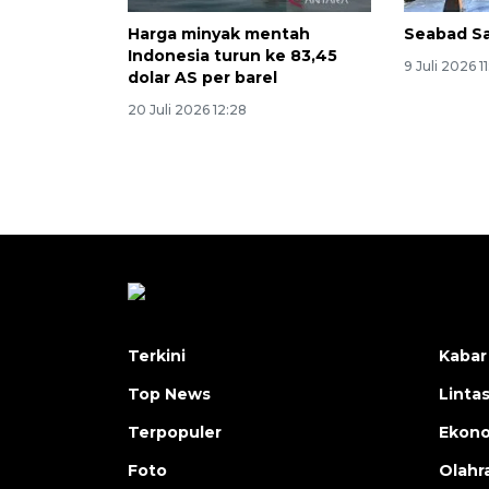
Harga minyak mentah
Seabad Sa
Indonesia turun ke 83,45
9 Juli 2026 1
dolar AS per barel
20 Juli 2026 12:28
Terkini
Kabar
Top News
Linta
Terpopuler
Ekon
Foto
Olahr