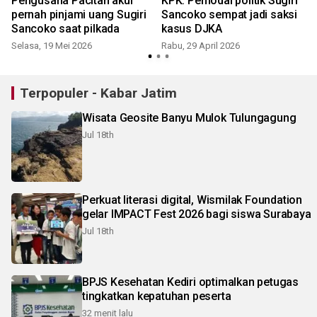
Pengusaha Pacitan akui
KPK: Pemodal politik Sugiri
pernah pinjami uang Sugiri
Sancoko sempat jadi saksi
Sancoko saat pilkada
kasus DJKA
Selasa, 19 Mei 2026
Rabu, 29 April 2026
J
Terpopuler - Kabar Jatim
Wisata Geosite Banyu Mulok Tulungagung
Jul 18th
Perkuat literasi digital, Wismilak Foundation
gelar IMPACT Fest 2026 bagi siswa Surabaya
Jul 18th
BPJS Kesehatan Kediri optimalkan petugas
tingkatkan kepatuhan peserta
32 menit lalu