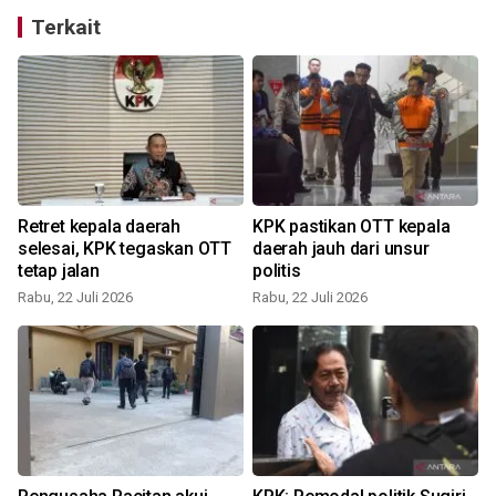
Terkait
Retret kepala daerah
KPK pastikan OTT kepala
4
selesai, KPK tegaskan OTT
daerah jauh dari unsur
tetap jalan
politis
Rabu, 22 Juli 2026
Rabu, 22 Juli 2026
R