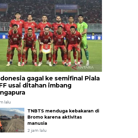
ndonesia gagal ke semifinal Piala
FF usai ditahan imbang
ingapura
am lalu
TNBTS menduga kebakaran di
Bromo karena aktivitas
manusia
2 jam lalu