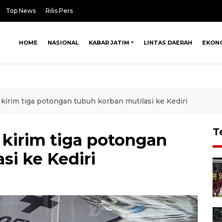
Top News
Rilis Pers
HOME
NASIONAL
KABAR JATIM
LINTAS DAERAH
EKON
irim tiga potongan tubuh korban mutilasi ke Kediri
T
kirim tiga potongan
si ke Kediri