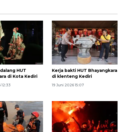
ndalang HUT
Kerja bakti HUT Bhayangkara
Ekonomi triwulan II-2026
ra di Kota Kediri
di klenteng Kediri
tumbuh 5,29 persen
 12:33
19 Juni 2026 15:07
2026-08-06 18:45:00