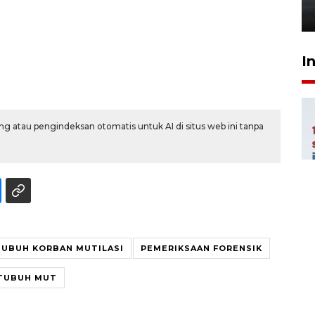
6 Agustus 2026 18:23
I
g atau pengindeksan otomatis untuk AI di situs web ini tanpa
UBUH KORBAN MUTILASI
PEMERIKSAAN FORENSIK
TUBUH MUT