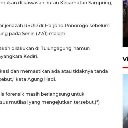
itemukan di kawasan hutan Kecamatan Sampung,
Persebaya juara Piala
ar jenazah RSUD dr Harjono Ponorogo sebelum
Presiden 2026
ng pada Senin (27/1) malam.
10 jam lalu
nakan dilakukan di Tulungagung, namun
yangkara Kediri.
V
fikasi dan memastikan ada atau tidaknya tanda
ebut," kata Agung Hadi.
isis forensik masih berlangsung untuk
asus mutilasi yang mengejutkan tersebut.(*)
BPBD Jatim kerahkan "Drone
Water Spray" bantu padamkan
kebakaran Bromo