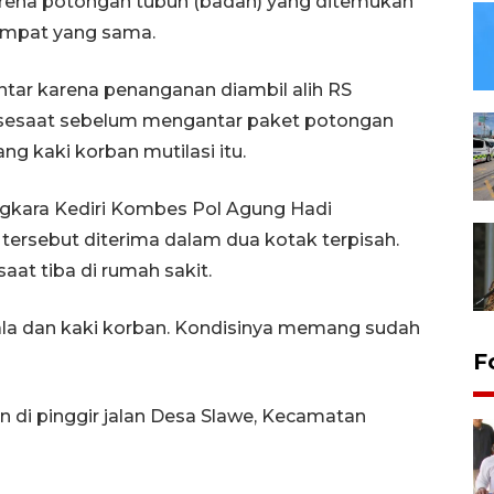
karena potongan tubuh (badan) yang ditemukan
 tempat yang sama.
tar karena penanganan diambil alih RS
F sesaat sebelum mengantar paket potongan
ng kaki korban mutilasi itu.
ngkara Kediri Kombes Pol Agung Hadi
ersebut diterima dalam dua kotak terpisah.
at tiba di rumah sakit.
la dan kaki korban. Kondisinya memang sudah
F
 di pinggir jalan Desa Slawe, Kecamatan