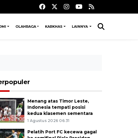
OMI
OLAHRAGA
KARKHAS
LAINNYA
erpopuler
Menang atas Timor Leste,
Indonesia tempati posisi
kedua klasemen sementara
1 Agustus 2026 06:31
Pelatih Port FC kecewa gagal