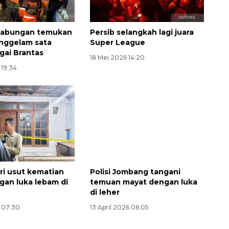
gabungan temukan
Persib selangkah lagi juara
nggelam sata
Super League
gai Brantas
18 Mei 2026 14:20
 19:34
iri usut kematian
Polisi Jombang tangani
ngan luka lebam di
temuan mayat dengan luka
di leher
6 07:30
13 April 2026 06:05