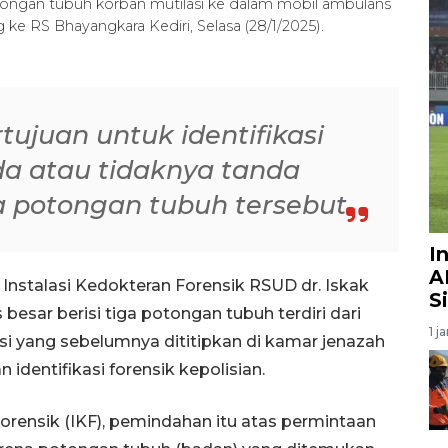
ongan tubuh korban mutilasi ke dalam mobil ambulans
ke RS Bhayangkara Kediri, Selasa (28/1/2025).
tujuan untuk identifikasi
a atau tidaknya tanda
a potongan tubuh tersebut
I
A
Instalasi Kedokteran Forensik RSUD dr. Iskak
S
esar berisi tiga potongan tubuh terdiri dari
1 j
si yang sebelumnya dititipkan di kamar jenazah
 identifikasi forensik kepolisian.
Forensik (IKF), pemindahan itu atas permintaan