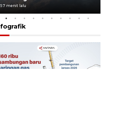
57 menit lalu
1 jam lalu
nfografik