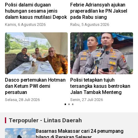
Polisi dalami dugaan
Febrie Adriansyah ajukan
hubungan sesama jenis
praperadilan ke PN Jaksel
dalam kasus mutilasi Depok
pada Rabu siang
Kamis, 6 Agustus 2026
Rabu, 5 Agustus 2026
S
Dasco pertemukan Hotman
Polisi tetapkan tujuh
dan Ketum PWI demi
tersangka kasus bentrokan
persatuan
Jalan Tambak Menteng
Selasa, 28 Juli 2026
Senin, 27 Juli 2026
S
Terpopuler - Lintas Daerah
Basarnas Makassar cari 24 penumpang
hilang di Perairan Selayar