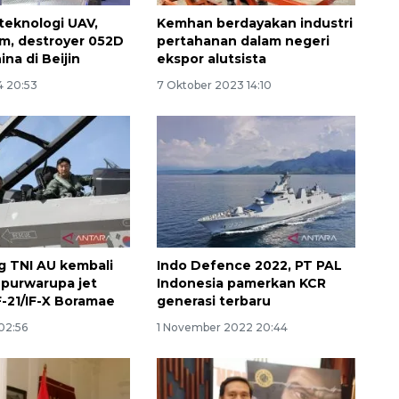
teknologi UAV,
Kemhan berdayakan industri
am, destroyer 052D
pertahanan dalam negeri
na di Beijin
ekspor alutsista
4 20:53
7 Oktober 2023 14:10
 TNI AU kembali
Indo Defence 2022, PT PAL
i purwarupa jet
Indonesia pamerkan KCR
-21/IF-X Boramae
generasi terbaru
02:56
1 November 2022 20:44