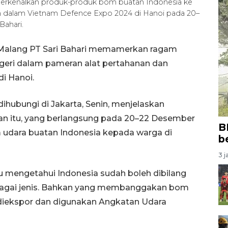
emperkenalkan produk-produk bom buatan Indonesia ke
m dalam Vietnam Defence Expo 2024 di Hanoi pada 20–
ahari.
 Malang PT Sari Bahari memamerkan ragam
geri dalam pameran alat pertahanan dan
i Hanoi.
dihubungi di Jakarta, Senin, menjelaskan
an itu, yang berlangsung pada 20–22 Desember
B
dara buatan Indonesia kepada warga di
b
3 j
u mengetahui Indonesia sudah boleh dibilang
bagai jenis. Bahkan yang membanggakan bom
h diekspor dan digunakan Angkatan Udara