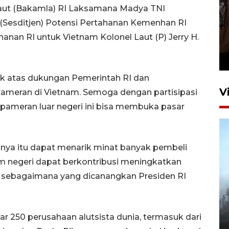
aut (Bakamla) RI Laksamana Madya TNI
al (Sesditjen) Potensi Pertahanan Kemenhan RI
Persebaya juara Piala
ahanan RI untuk Vietnam Kolonel Laut (P) Jerry H.
Presiden 2026
21 jam lalu
k atas dukungan Pemerintah RI dan
V
ameran di Vietnam. Semoga dengan partisipasi
i pameran luar negeri ini bisa membuka pasar
annya itu dapat menarik minat banyak pembeli
am negeri dapat berkontribusi meningkatkan
sebagaimana yang dicanangkan Presiden RI
BPBD Jatim kerahkan "Drone
Water Spray" bantu padamkan
kebakaran Bromo
ar 250 perusahaan alutsista dunia, termasuk dari
6 Agustus 2026 18:23