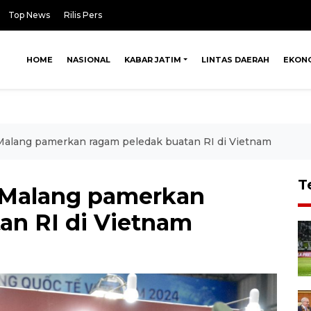
Top News
Rilis Pers
HOME
NASIONAL
KABAR JATIM
LINTAS DAERAH
EKON
Malang pamerkan ragam peledak buatan RI di Vietnam
T
 Malang pamerkan
an RI di Vietnam