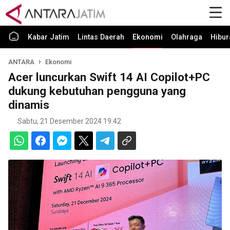
Kabar Jatim
Lintas Daerah
Ekonomi
Olahraga
Hibur
ANTARA
Ekonomi
Acer luncurkan Swift 14 AI Copilot+PC
dukung kebutuhan pengguna yang
dinamis
Sabtu, 21 Desember 2024 19:42