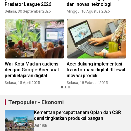
Predator League 2026
dan inovasi teknologi
Selasa, 30 September 2025
Minggu, 10 Agustus 2025
R
Wali Kota Madiun audiensi
Acer dukung implementasi
dengan Google-Acer soal
transformasi digital RI lewat
pembelajaran digital
inovasi produk
Selasa, 15 April 2025
Selasa, 18 Februari 2025
S
Terpopuler - Ekonomi
Kementan percepat tanam Oplah dan CSR
demi tingkatkan produksi pangan
Jul 18th