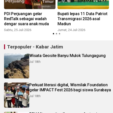
PDI Perjuangan gelar
Bupati lepas 11 Duta Patriot
RedTalk sebagai wadah
Transmigrasi 2026 asal
dengar suara anak muda
Madiun
Sabtu, 25 Juli 2026
Jumat, 24 Juli 2026
S
Terpopuler - Kabar Jatim
Wisata Geosite Banyu Mulok Tulungagung
Jul 18th
Perkuat literasi digital, Wismilak Foundation
gelar IMPACT Fest 2026 bagi siswa Surabaya
Jul 18th