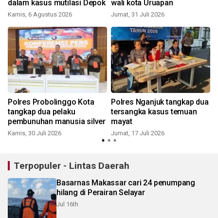
dalam kasus mutilasi Depok
wali kota Uruapan
Kamis, 6 Agustus 2026
Jumat, 31 Juli 2026
K
i
Polres Probolinggo Kota
Polres Nganjuk tangkap dua
T
tangkap dua pelaku
tersangka kasus temuan
pembunuhan manusia silver
mayat
Kamis, 30 Juli 2026
Jumat, 17 Juli 2026
S
Terpopuler - Lintas Daerah
Basarnas Makassar cari 24 penumpang
hilang di Perairan Selayar
Jul 16th