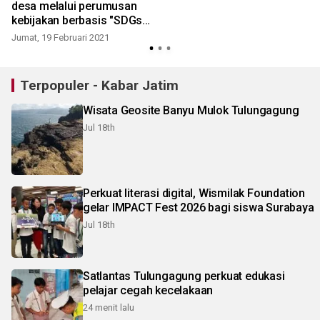
desa melalui perumusan
kebijakan berbasis "SDGs
Desa"
Jumat, 19 Februari 2021
Terpopuler - Kabar Jatim
Wisata Geosite Banyu Mulok Tulungagung
Jul 18th
Perkuat literasi digital, Wismilak Foundation
gelar IMPACT Fest 2026 bagi siswa Surabaya
Jul 18th
Satlantas Tulungagung perkuat edukasi
pelajar cegah kecelakaan
24 menit lalu