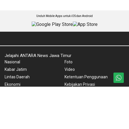
Unduh Mobile Apps untuk iOS dan Android
Jelajahi ANTARA News Jawa Timur
Nasional
Foto
Kabar Jatim
Video
Lintas Daerah
Ketentuan Penggunaan
Ekonomi
Kebijakan Privasi
Olahraga
Pedoman Media Siber
Karkhas
Tentang Kami
Internasional
Rilis Pers
News in English