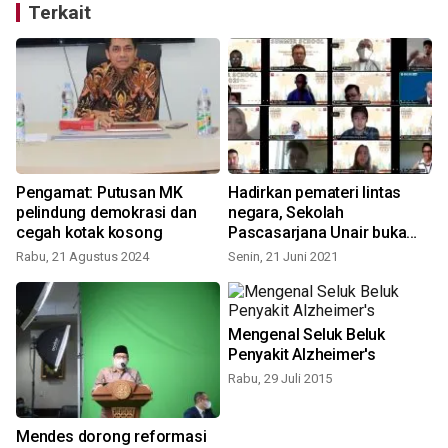
Terkait
i
Pengamat: Putusan MK
Hadirkan pemateri lintas
pelindung demokrasi dan
negara, Sekolah
cegah kotak kosong
Pascasarjana Unair buka
program "Online Summer
Rabu, 21 Agustus 2024
Senin, 21 Juni 2021
J
School"
Mengenal Seluk Beluk
Penyakit Alzheimer's
Rabu, 29 Juli 2015
K
S
Mendes dorong reformasi