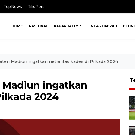
Top News
Rilis Pers
HOME
NASIONAL
KABAR JATIM
LINTAS DAERAH
EKON
ten Madiun ingatkan netralitas kades di Pilkada 2024
T
 Madiun ingatkan
Pilkada 2024