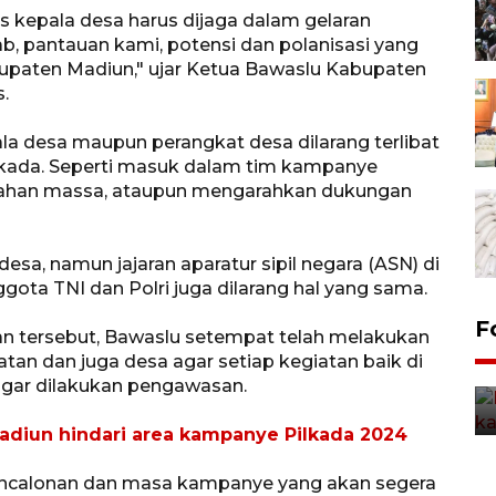
s kepala desa harus dijaga dalam gelaran
b, pantauan kami, potensi dan polanisasi yang
bupaten Madiun," ujar Ketua Bawaslu Kabupaten
.
ala desa maupun perangkat desa dilarang terlibat
ilkada. Seperti masuk dalam tim kampanye
rahan massa, ataupun mengarahkan dukungan
sa, namun jajaran aparatur sipil negara (ASN) di
ta TNI dan Polri juga dilarang hal yang sama.
Uji fungsi jembatan kereta api
F
an tersebut, Bawaslu setempat telah melakukan
di Jember
atan dan juga desa agar setiap kegiatan baik di
5 Agustus 2026 22:18
gar dilakukan pengawasan.
diun hindari area kampanye Pilkada 2024
encalonan dan masa kampanye yang akan segera