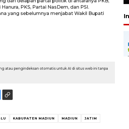
dari delapan partai politik di antaranya PKB,
ai Hanura, PKS, Partai NasDem, dan PSI.
ana yang sebelumnya menjabat Wakil Bupati
I
g atau pengindeksan otomatis untuk AI di situs web ini tanpa
SLU
KABUPATEN MADIUN
MADIUN
JATIM