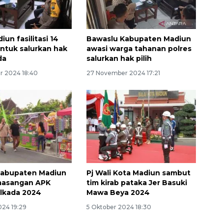
iun fasilitasi 14
Bawaslu Kabupaten Madiun
ntuk salurkan hak
awasi warga tahanan polres
da
salurkan hak pilih
 2024 18:40
27 November 2024 17:21
Kabupaten Madiun
Pj Wali Kota Madiun sambut
masangan APK
tim kirab pataka Jer Basuki
ilkada 2024
Mawa Beya 2024
024 19:29
5 Oktober 2024 18:30