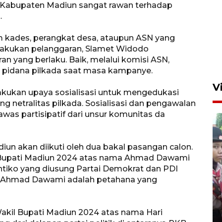
i Kabupaten Madiun sangat rawan terhadap
.
m kades, perangkat desa, ataupun ASN yang
melakukan pelanggaran, Slamet Widodo
n yang berlaku. Baik, melalui komisi ASN,
 pidana pilkada saat masa kampanye.
V
kukan upaya sosialisasi untuk mengedukasi
 netralitas pilkada. Sosialisasi dan pengawalan
was partisipatif dari unsur komunitas da
un akan diikuti oleh dua bakal pasangan calon.
l Bupati Madiun 2024 atas nama Ahmad Dawami
ntiko yang diusung Partai Demokrat dan PDI
BNPB optimalkan penguatan
, Ahmad Dawami adalah petahana yang
Desa Tangguh Bencana di
Jawa Timur
akil Bupati Madiun 2024 atas nama Hari
5 Agustus 2026 19:09