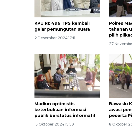
KPU RI: 496 TPS kembali
Polres Mad
gelar pemungutan suara
tahanan u
pilih pilka
2 Desember 2024 17:11
27 November
Madiun optimistis
Bawaslu 
keterbukaan informasi
awasi pe
publik berstatus informatif
peserta P
15 Oktober 2024 19:59
8 Oktober 2