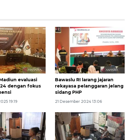
Memberantas kejahatan
jalanan Jakarta
Madiun evaluasi
Bawaslu RI larang jajaran
024 dengan fokus
rekayasa pelanggaran jelang
2026-08-05 18:00:00
mensi
sidang PHP
2025 19:19
21 Desember 2024 13:06