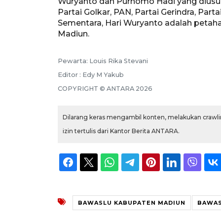
Wuryanto dan Purnomo Hadi yang diusung 
Partai Golkar, PAN, Partai Gerindra, Part
Sementara, Hari Wuryanto adalah petah
Madiun.
Pewarta: Louis Rika Stevani
Editor : Edy M Yakub
COPYRIGHT © ANTARA 2026
Dilarang keras mengambil konten, melakukan crawlin
izin tertulis dari Kantor Berita ANTARA.
BAWASLU KABUPATEN MADIUN
BAWA