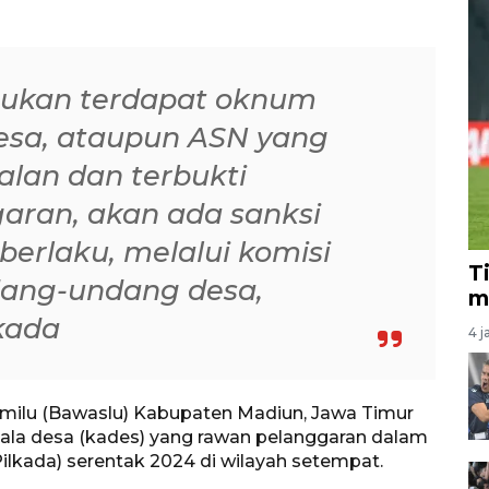
mukan terdapat oknum
esa, ataupun ASN yang
ralan dan terbukti
aran, akan ada sanksi
berlaku, melalui komisi
T
dang-undang desa,
m
kada
4 j
ilu (Bawaslu) Kabupaten Madiun, Jawa Timur
pala desa (kades) yang rawan pelanggaran dalam
ilkada) serentak 2024 di wilayah setempat.