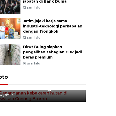
jabatan di Bank Dunia
12 jam lalu
Jatim jajaki kerja sama
industri-teknologi perkapalan
dengan Tiongkok
12 jam lalu
Dirut Bulog siapkan
pengalihan sebagian CBP jadi
beras premium
16 jam lalu
Gerakan 
oto
Penanganan kebakaran hutan
Tulungag
di kawasan Gunung Bromo
4 jam lalu
4 jam lalu