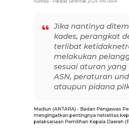
Ilustrasi - Pilkada Serentak 2024. ANTARA
Jika nantinya dite
kades, perangkat d
terlibat ketidaknet
melakukan pelangg
sesuai aturan yang 
ASN, peraturan un
ataupun pidana pil
Madiun (ANTARA) - Badan Pengawas Pem
mengingatkan pentingnya netralitas ke
pelaksanaan Pemilihan Kepala Daerah (P