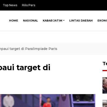
Top News
Rilis Pers
HOME
NASIONAL
KABAR JATIM
LINTAS DAERAH
EKON
paui target di Paralimpiade Paris
T
aui target di