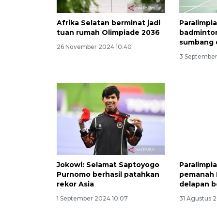
Afrika Selatan berminat jadi
Paralimpia
tuan rumah Olimpiade 2036
badminton
sumbang 
26 November 2024 10:40
3 September
Jokowi: Selamat Saptoyogo
Paralimpi
Purnomo berhasil patahkan
pemanah I
rekor Asia
delapan b
1 September 2024 10:07
31 Agustus 