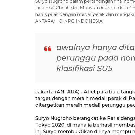
Suryo Nugroho dalam pertandingan final nomo
Liek Hou Cheah dari Malaysia di Porte de la Cha
harus puas dengan medali perak dan mengakui 
ANTARA/HO-NPC INDONESIA
awalnya hanya dita
perunggu pada nom
klasifikasi SU5
Jakarta (ANTARA) - Atlet para bulu tang
target dengan meraih medali perak di P
ditargetkan meraih medali perunggu pada
Suryo Nugroho berangkat ke Paris deng
Tokyo 2020, di mana ia berhasil membaw
ini, Suryo membuktikan dirinya mampu 