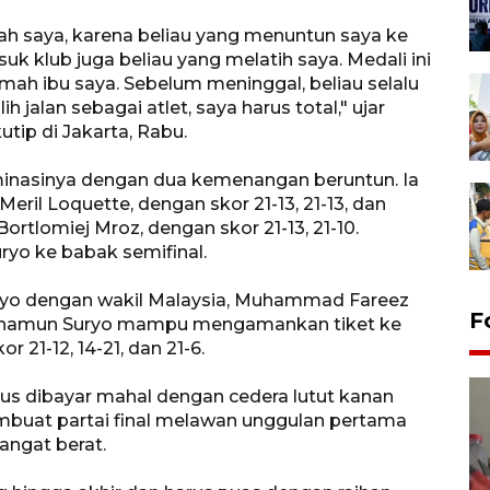
ah saya, karena beliau yang menuntun saya ke
uk klub juga beliau yang melatih saya. Medali ini
h ibu saya. Sebelum meninggal, beliau selalu
jalan sebagai atlet, saya harus total," ujar
utip di Jakarta, Rabu.
inasinya dengan dua kemenangan beruntun. Ia
eril Loquette, dengan skor 21-13, 21-13, dan
rtlomiej Mroz, dengan skor 21-13, 21-10.
yo ke babak semifinal.
yo dengan wakil Malaysia, Muhammad Fareez
F
t, namun Suryo mampu mengamankan tiket ke
 21-12, 14-21, dan 21-6.
us dibayar mahal dengan cedera lutut kanan
mbuat partai final melawan unggulan pertama
angat berat.