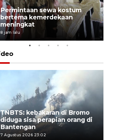
Permintaan sewa kostum
bertema kemerdekaan
Perpusta
meningkat
Lingkunga
8 jam lalu
8 jam lalu
ideo
TNBTS: kebakaran di Bromo
Khofifah 
diduga sisa perapian orang di
Bromo, a
Bantengan
capai 176
7 Agustus 2026 23:02
7 Agustus 202