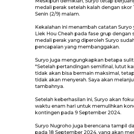
Meskipun demikian, Suryo tetap berjuan
medali perak setelah kalah dengan skor 13-
Senin (2/9) malam.
Kekalahan ini menambah catatan Suryo 
Liek Hou Cheah pada fase grup dengan sk
medali perak yang diperoleh Suryo sud
pencapaian yang membanggakan.
Suryo juga mengungkapkan betapa sulitny
"Setelah pertandingan semifinal, lutut 
tidak akan bisa bermain maksimal, teta
tidak akan menyerah. Saya akan melanju
tambahnya.
Setelah keberhasilan ini, Suryo akan fok
waktu enam hari untuk memulihkan kond
kontingen pada 9 September 2024.
Suryo Nugroho juga berencana tampil dal
pada 18 September 2024, yang akan me