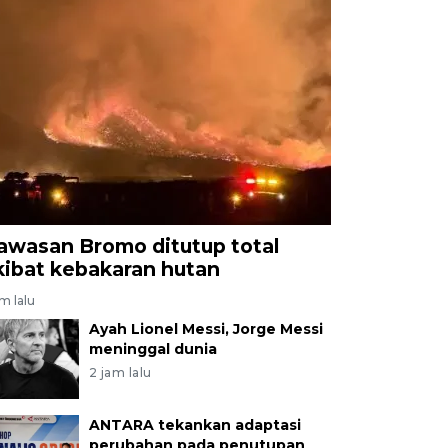
awasan Bromo ditutup total
kibat kebakaran hutan
am lalu
Ayah Lionel Messi, Jorge Messi
meninggal dunia
2 jam lalu
ANTARA tekankan adaptasi
perubahan pada penutupan