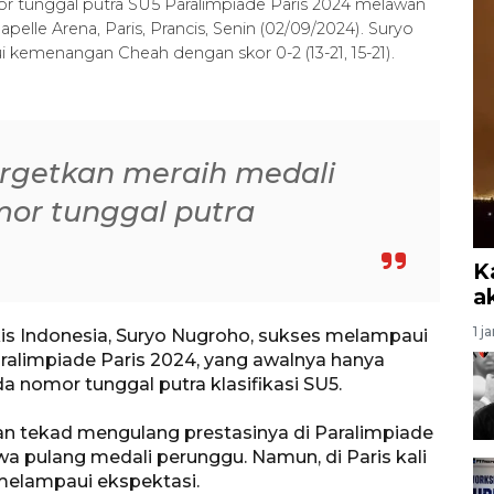
r tunggal putra SU5 Paralimpiade Paris 2024 melawan
pelle Arena, Paris, Prancis, Senin (02/09/2024). Suryo
kemenangan Cheah dengan skor 0-2 (13-21, 15-21).
rgetkan meraih medali
or tunggal putra
K
a
1 j
kis Indonesia, Suryo Nugroho, sukses melampaui
aralimpiade Paris 2024, yang awalnya hanya
 nomor tunggal putra klasifikasi SU5.
an tekad mengulang prestasinya di Paralimpiade
a pulang medali perunggu. Namun, di Paris kali
melampaui ekspektasi.