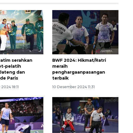
atim serahkan
BWF 2024: Hikmat/Ratri
160 ribu sambungan baru
et-pelatih
meraih
jaringan gas 2026
Jateng dan
penghargaanpasangan
de Paris
terbaik
2026-08-07 18:00:00
2024 18:11
10 Desember 2024 11:31