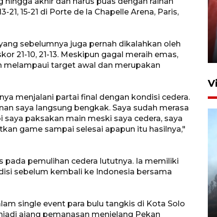
g hingga akhir dan harus puas dengan raihan
21, 15-21 di Porte de la Chapelle Arena, Paris,
Penguatan struktur jembatan
Niyama Tulungagung
yang sebelumnya juga pernah dikalahkan oleh
7 Agustus 2026 14:36
or 21-10, 21-13. Meskipun gagal meraih emas,
ah melampaui target awal dan merupakan
V
a menjalani partai final dengan kondisi cedera.
kanan saya langsung bengkak. Saya sudah merasa
pi saya paksakan main meski saya cedera, saya
tkan game sampai selesai apapun itu hasilnya,"
us pada pemulihan cedera lututnya. Ia memiliki
isi sebelum kembali ke Indonesia bersama
BPBD Jatim kerahkan "Drone
Water Spray" bantu padamkan
kebakaran Bromo
am single event para bulu tangkis di Kota Solo
6 Agustus 2026 18:23
njadi ajang pemanasan menjelang Pekan