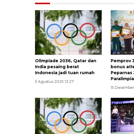
Olimpiade 2036, Qatar dan
Pemprov J
India pesaing berat
bonus atl
Indonesia jadi tuan rumah
Peparnas 
Paralimpia
5 Agustus 2025 13:27
15 Desember 