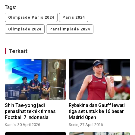
Tags:
Olimpiade Paris 2024
Paris 2024
Olimpiade 2024
Paralimpiade 2024
Terkait
Shin Tae-yong jadi
Rybakina dan Gauff lewati
penasihat teknik timnas
tiga set untuk ke 16 besar
Football 7 Indonesia
Madrid Open
Kamis, 30 April 2026
Senin, 27 April 2026
R