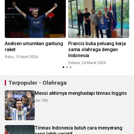
Axelsen umumkan gantung
Prancis buka peluang kerja
raket
sama olahraga dengan
Indonesia
Rabu, 15 April 2026
Selasa, 24 Maret 2026
S
Terpopuler - Olahraga
Messi akhirnya menghadapi timnas Inggris
Jul 13th
Timnas Indonesia butuh cara menyerang
yang lebih variatif