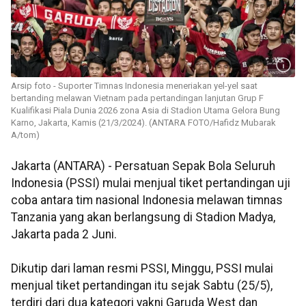
Arsip foto - Suporter Timnas Indonesia meneriakan yel-yel saat
bertanding melawan Vietnam pada pertandingan lanjutan Grup F
Kualifikasi Piala Dunia 2026 zona Asia di Stadion Utama Gelora Bung
Karno, Jakarta, Kamis (21/3/2024). (ANTARA FOTO/Hafidz Mubarak
A/tom)
Jakarta (ANTARA) - Persatuan Sepak Bola Seluruh
Indonesia (PSSI) mulai menjual tiket pertandingan uji
coba antara tim nasional Indonesia melawan timnas
Tanzania yang akan berlangsung di Stadion Madya,
Jakarta pada 2 Juni.
Dikutip dari laman resmi PSSI, Minggu, PSSI mulai
menjual tiket pertandingan itu sejak Sabtu (25/5),
terdiri dari dua kategori yakni Garuda West dan