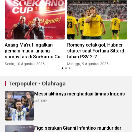
Anang Ma'ruf ingatkan
Romeny cetak gol, Hubner
l
pemain muda junjung
starter saat Fortuna Sittard
sportivitas di Soekarno Cup
tahan PSV 2-2
2026
Senin, 10 Agustus 2026
Minggu, 9 Agustus 2026
Terpopuler - Olahraga
Messi akhirnya menghadapi timnas Inggris
Jul 13th
Figo serukan Gianni Infantino mundur dari