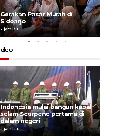
Gerakan Pasar Murah di
Penguata
Sidoarjo
Niyama T
2 jam lalu
6 jam lalu
ideo
Indonesia mulai bangun kapal
Action I
selam Scorpene pertama di
edukasi k
dalam negeri
para sisw
3 jam lalu
6 jam lalu