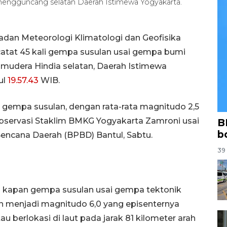
engguncang selatan Daerah Istimewa Yogyakarta.
Badan Meteorologi Klimatologi dan Geofisika
catat 45 kali gempa susulan usai gempa bumi
udera Hindia selatan, Daerah Istimewa
ul
19.57.43
WIB.
li gempa susulan, dengan rata-rata magnitudo 2,5
 Observasi Staklim BMKG Yogyakarta Zamroni usai
B
b
ncana Daerah (BPBD) Bantul, Sabtu.
39 
i kapan gempa susulan usai gempa tektonik
n menjadi magnitudo 6,0 yang episenternya
tau berlokasi di laut pada jarak 81 kilometer arah