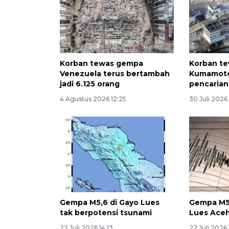
Korban tewas gempa
Korban t
Venezuela terus bertambah
Kumamoto
jadi 6.125 orang
pencarian
4 Agustus 2026 12:25
30 Juli 2026 
Gempa M5,6 di Gayo Lues
Gempa M5
tak berpotensi tsunami
Lues Ace
22 Juli 2026 14:13
22 Juli 2026 