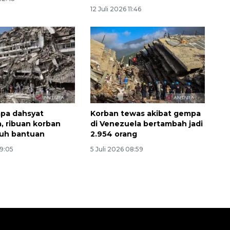
12 Juli 2026 11:46
pa dahsyat
Korban tewas akibat gempa
, ribuan korban
di Venezuela bertambah jadi
tuh bantuan
2.954 orang
09:05
5 Juli 2026 08:59