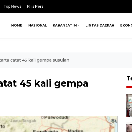
Top News
Rilis Pers
HOME
NASIONAL
KABAR JATIM
LINTAS DAERAH
EKON
rta catat 45 kali gempa susulan
T
tat 45 kali gempa