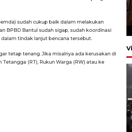
Persebaya juara Piala
Presiden 2026
h (pemda) sudah cukup baik dalam melakukan
7 jam lalu
 BPBD Bantul sudah sigap, sudah koordinasi
 dalam tindak lanjut bencana tersebut.
V
r tetap tenang. Jika misalnya ada kerusakan di
n Tetangga (RT), Rukun Warga (RW) atau ke
Menteri PPPA tekankan
pentingnya pesantren ramah
santri
5 Agustus 2026 21:16