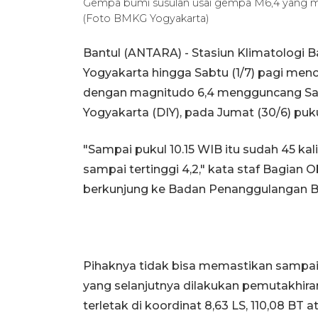
Gempa bumi susulan usai gempa M6,4 yang m
(Foto BMKG Yogyakarta)
Bantul (ANTARA) - Stasiun Klimatologi 
Yogyakarta hingga Sabtu (1/7) pagi men
dengan magnitudo 6,4 mengguncang Sam
Yogyakarta (DIY), pada Jumat (30/6) puk
"Sampai pukul 10.15 WIB itu sudah 45 ka
sampai tertinggi 4,2," kata staf Bagian
berkunjung ke Badan Penanggulangan Be
Pihaknya tidak bisa memastikan sampa
yang selanjutnya dilakukan pemutakhira
terletak di koordinat 8,63 LS, 110,08 BT a