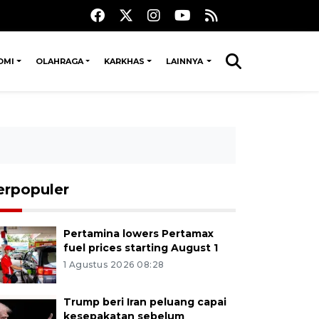
OMI
OLAHRAGA
KARKHAS
LAINNYA
erpopuler
Pertamina lowers Pertamax
fuel prices starting August 1
1 Agustus 2026 08:28
Trump beri Iran peluang capai
kesepakatan sebelum