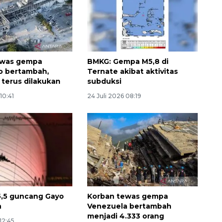
ewas gempa
BMKG: Gempa M5,8 di
 bertambah,
Ternate akibat aktivitas
 terus dilakukan
subduksi
10:41
24 Juli 2026 08:19
Ekonomi triwulan II-2026
tumbuh 5,29 persen
2026-08-06 18:45:00
,5 guncang Gayo
Korban tewas gempa
h
Venezuela bertambah
menjadi 4.333 orang
12:45