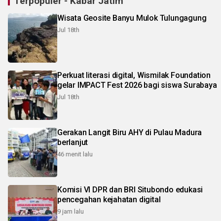
Terpopuler - Kabar Jatim
Wisata Geosite Banyu Mulok Tulungagung
Jul 18th
Perkuat literasi digital, Wismilak Foundation
gelar IMPACT Fest 2026 bagi siswa Surabaya
Jul 18th
Gerakan Langit Biru AHY di Pulau Madura
berlanjut
46 menit lalu
Komisi VI DPR dan BRI Situbondo edukasi
pencegahan kejahatan digital
9 jam lalu