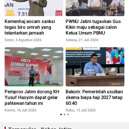
Kemenhaj ancam sanksi
PWNU Jatim tugaskan Gus
tegas biro umrah yang
Kikin maju sebagai calon
telantarkan jamaah
Ketua Umum PBNU
Senin, 3 Agustus 2026
Selasa, 21 Juli 2026
S
Pemprov Jatim dorong KH
Bakom: Pemerintah usulkan
Yusuf Hasyim dapat gelar
skema biaya haji 2027 tetap
pahlawan tahun ini
60:40
Kamis, 16 Juli 2026
Rabu, 15 Juli 2026
S