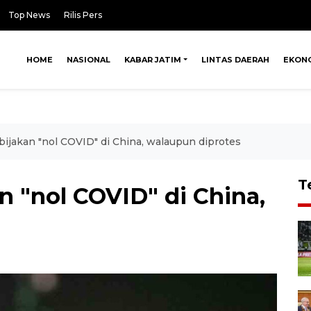
Top News
Rilis Pers
HOME
NASIONAL
KABAR JATIM
LINTAS DAERAH
EKON
jakan "nol COVID" di China, walaupun diprotes
T
 "nol COVID" di China,