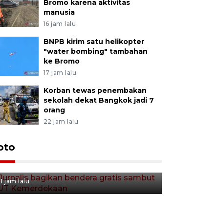
Bromo karena aktivitas
manusia
16 jam lalu
BNPB kirim satu helikopter
"water bombing" tambahan
ke Bromo
17 jam lalu
Korban tewas penembakan
sekolah dekat Bangkok jadi 7
orang
22 jam lalu
Jurnalis bagikan bendera
oto
gratis sambut HUT
Kemerdekaan
1 jam lalu