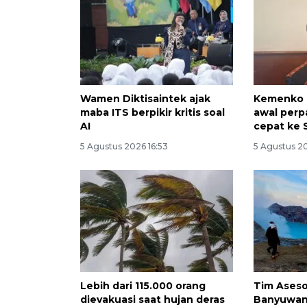
Wamen Diktisaintek ajak
Kemenko I
maba ITS berpikir kritis soal
awal perp
AI
cepat ke 
5 Agustus 2026 16:53
5 Agustus 2
Lebih dari 115.000 orang
Tim Aseso
dievakuasi saat hujan deras
Banyuwan