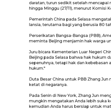
daratan, turun sedikit setelah mencapai r
hingga Minggu (27/11), menurut Komisi K
Pemerintah China pada Selasa mengata
lansia, terutama bagi yang berusia 80 ta
Perserikatan Bangsa-Bangsa (PBB), Amer
meminta Beijing menjamin hak warga un
Juru bicara Kementerian Luar Negeri Ch
Beijing pada Selasa bahwa hak hukum d
sepenuhnya, tetapi hak dan kebebasan 
hukum."
Duta Besar China untuk PBB Zhang Ju
ketat di negaranya.
Pada Senin di New York, Zhang Jun meng
mungkin mengatakan Anda lebih suka ke
kemudian Anda harus bersiap untuk mati