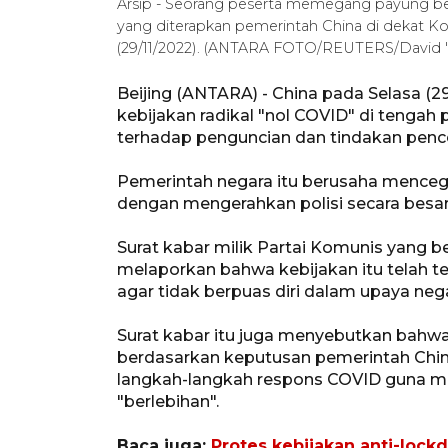
Arsip - Seorang peserta memegang payung ber
yang diterapkan pemerintah China di dekat Kon
(29/11/2022). (ANTARA FOTO/REUTERS/David 
Beijing (ANTARA) - China pada Selasa 
kebijakan radikal "nol COVID" di tengah 
terhadap penguncian dan tindakan pence
Pemerintah negara itu berusaha menceg
dengan mengerahkan polisi secara besar
Surat kabar milik Partai Komunis yang be
melaporkan bahwa kebijakan itu telah te
agar tidak berpuas diri dalam upaya n
Surat kabar itu juga menyebutkan bahwa
berdasarkan keputusan pemerintah Chin
langkah-langkah respons COVID guna m
"berlebihan".
Baca juga:
Protes kebijakan anti-loc