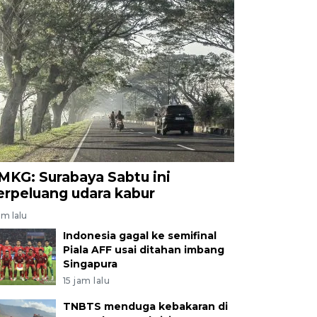
MKG: Surabaya Sabtu ini
erpeluang udara kabur
am lalu
Indonesia gagal ke semifinal
Piala AFF usai ditahan imbang
Singapura
15 jam lalu
TNBTS menduga kebakaran di