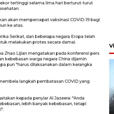
ekor tertinggi selama lima hari berturut-turut
esehatan.
Aksi bersih sungai di kawasan
kan akan mempercepat vaksinasi COVID-19 bagi
padat penduduk
hun ke atas.
23 jam lalu
ika Serikat, dan beberapa negara Eropa telah
tuk melakukan protes secara damai.
V
ina Zhao Lijian mengatakan pada konferensi pers
an kebebasan warga negara China dijamin
apa pun "harus dilaksanakan dalam kerangka
n membela langkah pembatasan COVID yang
BPBD Jatim kerahkan "Drone
atakan kepada penyiar Al Jazeera: "Anda
Water Spray" bantu padamkan
bebasan, lebih banyak kebebasan, tetapi
kebakaran Bromo
".
6 Agustus 2026 18:23