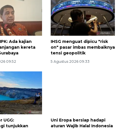
PK: Ada kajian
IHSG menguat dipicu "risk
anjangan kereta
on" pasar imbas membaiknya
Surabaya
tensi geopolitik
026 09:52
5 Agustus 2026 09:33
r UGG:
Uni Eropa bersiap hadapi
gi tunjukkan
aturan Wajib Halal Indonesia