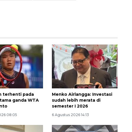
Awas penipuan berbasis AI
2026-08-07 13:45:00
n terhenti pada
Menko Airlangga: Investasi
rtama ganda WTA
sudah lebih merata di
nto
semester I 2026
026 08:05
6 Agustus 2026 14:13