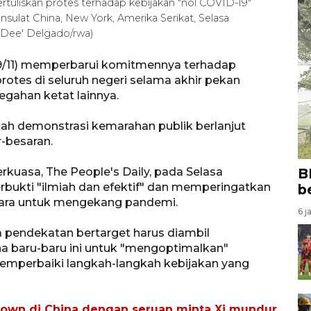
tuliskan protes terhadap kebijakan "nol COVID-19"
sulat China, New York, Amerika Serikat, Selasa
'Dee' Delgado/rwa)
(29/11) memperbarui komitmennya terhadap
protes di seluruh negeri selama akhir pekan
gahan ketat lainnya.
ah demonstrasi kemarahan publik berlanjut
-besaran.
rkuasa, The People's Daily, pada Selasa
B
rbukti "ilmiah dan efektif" dan memperingatkan
b
egara untuk mengekang pandemi.
6 j
 pendekatan bertarget harus diambil
a baru-baru ini untuk "mengoptimalkan"
emperbaiki langkah-langkah kebijakan yang
kdown di China dengan seruan minta Xi mundur