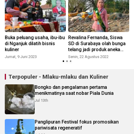
a
Buka peluang usaha, ibu-ibu
Revalina Fernanda, Siswa
di Nganjuk dilatih bisnis
SD di Surabaya olah bunga
kuliner
telang jadi produk aneka
K
makanan
Jumat, 9 Juni 2023
Senin, 22 Agustus 2022
Terpopuler - Mlaku-mlaku dan Kuliner
Bongko dan pengalaman pertama
menikmatinya saat nobar Piala Dunia
Jul 13th
Panglipuran Festival fokus promosikan
pariwisata regeneratif