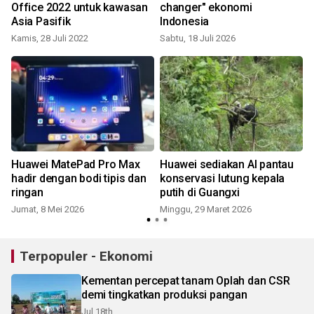
Office 2022 untuk kawasan
changer" ekonomi
Asia Pasifik
Indonesia
Kamis, 28 Juli 2022
Sabtu, 18 Juli 2026
K
Huawei MatePad Pro Max
Huawei sediakan AI pantau
hadir dengan bodi tipis dan
konservasi lutung kepala
ringan
putih di Guangxi
Jumat, 8 Mei 2026
Minggu, 29 Maret 2026
Terpopuler - Ekonomi
Kementan percepat tanam Oplah dan CSR
demi tingkatkan produksi pangan
Jul 18th