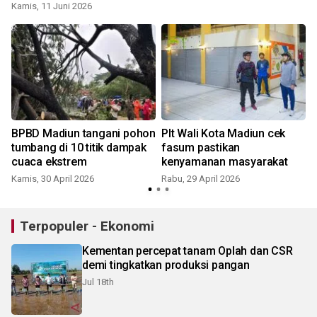
Kamis, 11 Juni 2026
S
BPBD Madiun tangani pohon
Plt Wali Kota Madiun cek
tumbang di 10 titik dampak
fasum pastikan
cuaca ekstrem
kenyamanan masyarakat
Kamis, 30 April 2026
Rabu, 29 April 2026
S
Terpopuler - Ekonomi
Kementan percepat tanam Oplah dan CSR
demi tingkatkan produksi pangan
Jul 18th