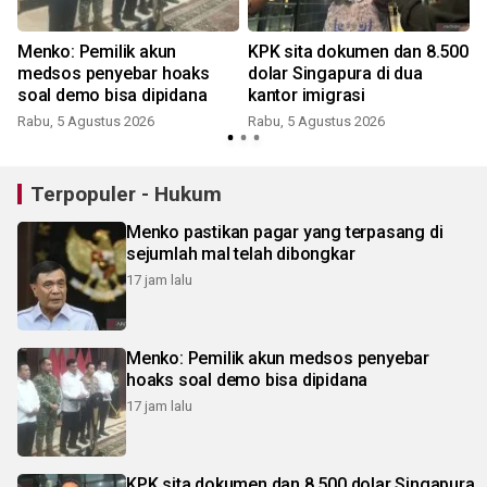
Menko: Pemilik akun
KPK sita dokumen dan 8.500
n
medsos penyebar hoaks
dolar Singapura di dua
soal demo bisa dipidana
kantor imigrasi
Rabu, 5 Agustus 2026
Rabu, 5 Agustus 2026
Terpopuler - Hukum
Menko pastikan pagar yang terpasang di
sejumlah mal telah dibongkar
17 jam lalu
Menko: Pemilik akun medsos penyebar
hoaks soal demo bisa dipidana
17 jam lalu
KPK sita dokumen dan 8.500 dolar Singapura