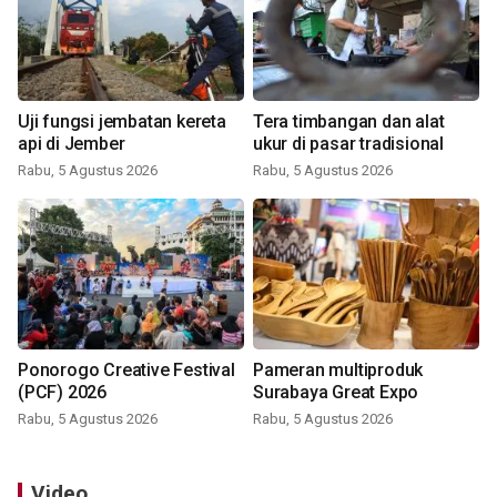
Uji fungsi jembatan kereta
Tera timbangan dan alat
api di Jember
ukur di pasar tradisional
Rabu, 5 Agustus 2026
Rabu, 5 Agustus 2026
Ponorogo Creative Festival
Pameran multiproduk
(PCF) 2026
Surabaya Great Expo
Rabu, 5 Agustus 2026
Rabu, 5 Agustus 2026
Video