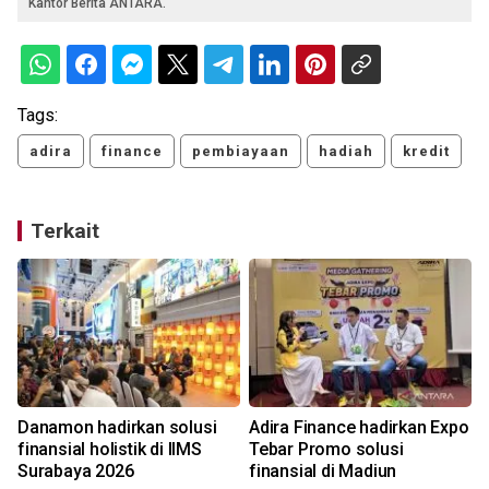
Kantor Berita ANTARA.
Tags:
adira
finance
pembiayaan
hadiah
kredit
Terkait
Danamon hadirkan solusi
Adira Finance hadirkan Expo
finansial holistik di IIMS
Tebar Promo solusi
lew
Surabaya 2026
finansial di Madiun