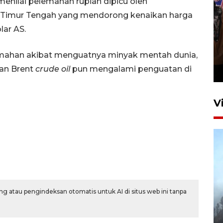
enilai pelemahan rupiah dipicu oleh
i Timur Tengah yang mendorong kenaikan harga
ar AS.
Persebaya juara Piala
lemahan akibat menguatnya minyak mentah dunia,
Presiden 2026
ian Brent
crude oil
pun mengalami penguatan di
15 jam lalu
V
g atau pengindeksan otomatis untuk AI di situs web ini tanpa
BPBD Jatim kerahkan "Drone
Water Spray" bantu padamkan
kebakaran Bromo