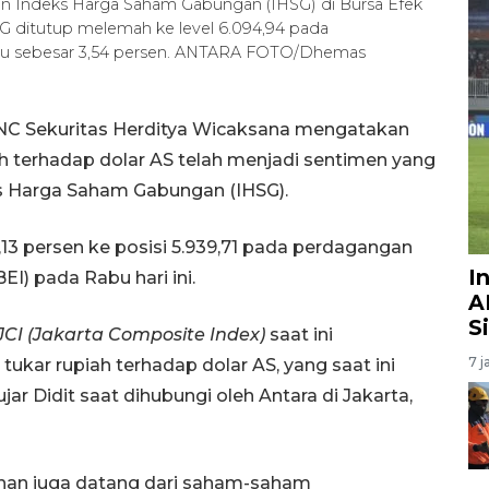
rakan Indeks Harga Saham Gabungan (IHSG) di Bursa Efek
HSG ditutup melemah ke level 6.094,94 pada
atau sebesar 3,54 persen. ANTARA FOTO/Dhemas
MNC Sekuritas Herditya Wicaksana mengatakan
ah terhadap dolar AS telah menjadi sentimen yang
s Harga Saham Gabungan (IHSG).
13 persen ke posisi 5.939,71 pada perdagangan
I
EI) pada Rabu hari ini.
A
S
JCI (Jakarta Composite Index)
saat ini
7 j
ukar rupiah terhadap dolar AS, yang saat ini
ar Didit saat dihubungi oleh Antara di Jakarta,
kanan juga datang dari saham-saham