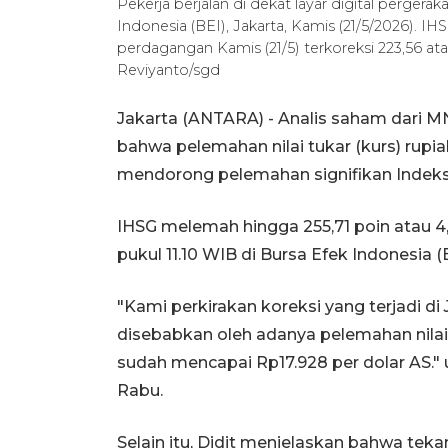
Pekerja berjalan di dekat layar digital perge
Indonesia (BEI), Jakarta, Kamis (21/5/2026). I
perdagangan Kamis (21/5) terkoreksi 223,56 
Reviyanto/sgd
Jakarta (ANTARA) - Analis saham dari 
bahwa pelemahan nilai tukar (kurs) rupi
mendorong pelemahan signifikan Indek
IHSG melemah hingga 255,71 poin atau 4,
pukul 11.10 WIB di Bursa Efek Indonesia (B
"Kami perkirakan koreksi yang terjadi di
disebabkan oleh adanya pelemahan nilai t
sudah mencapai Rp17.928 per dolar AS." uj
Rabu.
Selain itu, Didit menjelaskan bahwa te