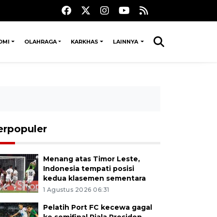
OMI
OLAHRAGA
KARKHAS
LAINNYA
erpopuler
Menang atas Timor Leste,
Indonesia tempati posisi
kedua klasemen sementara
1 Agustus 2026 06:31
Pelatih Port FC kecewa gagal