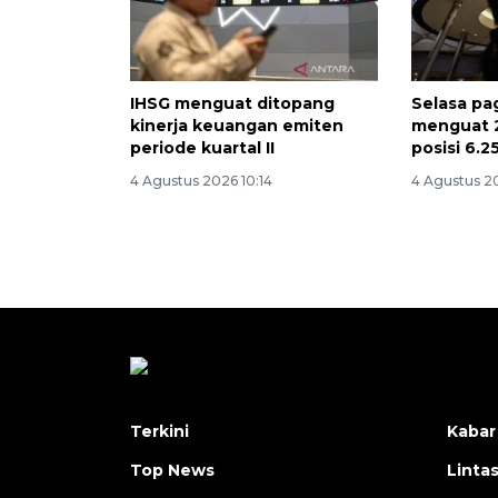
IHSG menguat ditopang
Selasa pa
kinerja keuangan emiten
menguat 2
periode kuartal II
posisi 6.2
4 Agustus 2026 10:14
4 Agustus 2
Terkini
Kabar
Top News
Linta