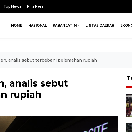
Top News
Rilis Pers
HOME
NASIONAL
KABAR JATIM
LINTAS DAERAH
EKON
sen, analis sebut terbebani pelemahan rupiah
T
, analis sebut
n rupiah