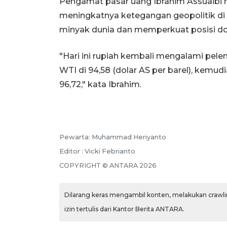
Pengamat pasar uang Ibrahim Assuaibi m
meningkatnya ketegangan geopolitik d
minyak dunia dan memperkuat posisi dol
"Hari ini rupiah kembali mengalami pe
WTI di 94,58 (dolar AS per barel), kemud
96,72," kata Ibrahim.
Pewarta: Muhammad Heriyanto
Editor : Vicki Febrianto
COPYRIGHT © ANTARA 2026
Dilarang keras mengambil konten, melakukan crawlin
izin tertulis dari Kantor Berita ANTARA.