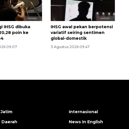
gi IHSG dibuka
IHSG awal pekan berpotensi
0,28 poin ke
variatif seiring sentimen
54
global-domestik
026 09:07
3 Agustus 2026 09:47
 Jatim
Internasional
s Daerah
News In English