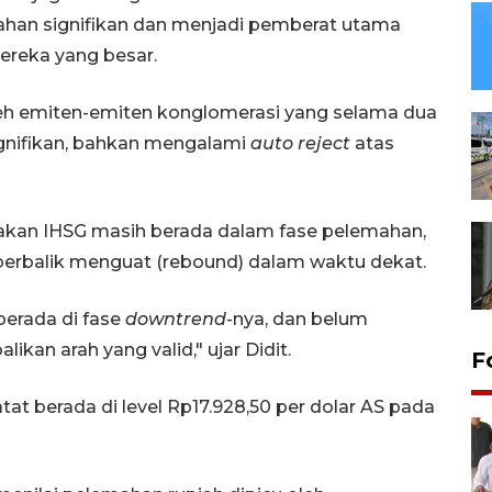
han signifikan dan menjadi pemberat utama
mereka yang besar.
 oleh emiten-emiten konglomerasi yang selama dua
ignifikan, bahkan mengalami
auto reject
atas
rakan IHSG masih berada dalam fase pelemahan,
berbalik menguat (rebound) dalam waktu dekat.
 berada di fase
downtrend
-nya, dan belum
an arah yang valid," ujar Didit.
F
catat berada di level Rp17.928,50 per dolar AS pada