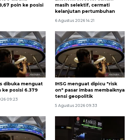
,67 poin ke posisi
masih selektif, cermati
kelanjutan pertumbuhan
6 Agustus 2026 14:21
Ekonomi triwulan II-2026
s dibuka menguat
IHSG menguat dipicu "risk
tumbuh 5,29 persen
 ke posisi 6.379
on" pasar imbas membaiknya
2026-08-06 18:45:00
tensi geopolitik
026 09:23
5 Agustus 2026 09:33