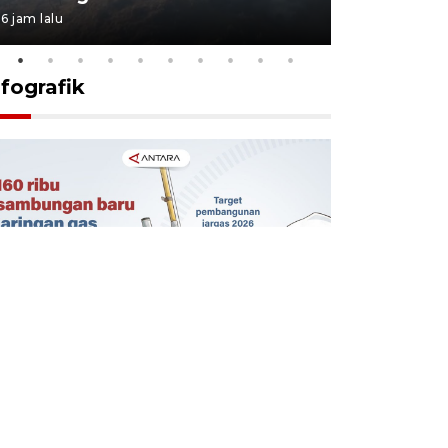
6 jam lalu
6 jam lalu
nfografik