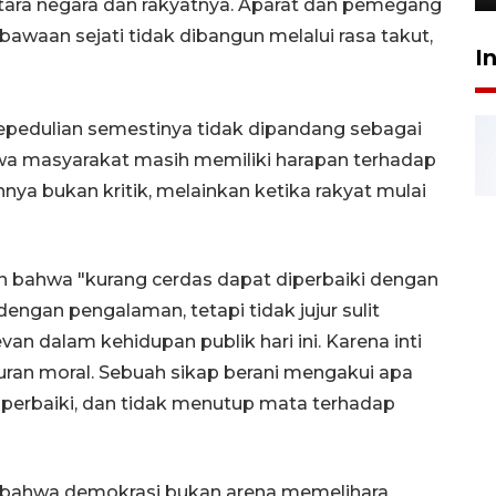
ntara negara dan rakyatnya. Aparat dan pemegang
waan sejati tidak dibangun melalui rasa takut,
I
i kepedulian semestinya tidak dipandang sebagai
hwa masyarakat masih memiliki harapan terhadap
ya bukan kritik, melainkan ketika rakyat mulai
bahwa "kurang cerdas dapat diperbaiki dengan
dengan pengalaman, tetapi tidak jujur sulit
evan dalam kehidupan publik hari ini. Karena inti
ran moral. Sebuah sikap berani mengakui apa
iperbaiki, dan tidak menutup mata terhadap
ajar bahwa demokrasi bukan arena memelihara