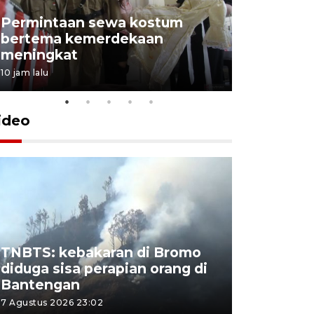
Permintaan sewa kostum
bertema kemerdekaan
Perpusta
meningkat
Lingkunga
10 jam lalu
10 jam lalu
ideo
TNBTS: kebakaran di Bromo
Khofifah 
diduga sisa perapian orang di
Bromo, a
Bantengan
capai 176
7 Agustus 2026 23:02
7 Agustus 202