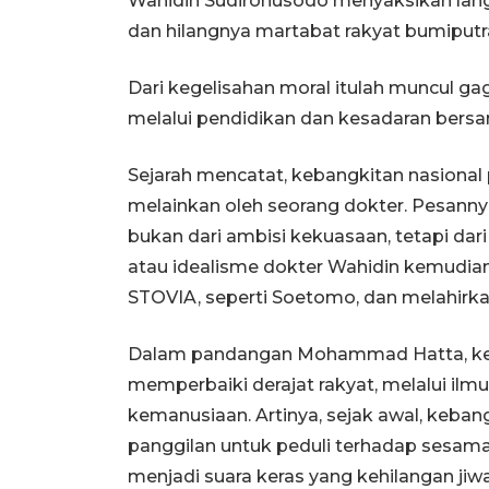
Wahidin Sudirohusodo menyaksikan lang
dan hilangnya martabat rakyat bumiputra
Dari kegelisahan moral itulah muncul ga
melalui pendidikan dan kesadaran bers
Sejarah mencatat, kebangkitan nasional 
melainkan oleh seorang dokter. Pesannya
bukan dari ambisi kekuasaan, tetapi dar
atau idealisme dokter Wahidin kemudi
STOVIA, seperti Soetomo, dan melahirk
Dalam pandangan Mohammad Hatta, keb
memperbaiki derajat rakyat, melalui il
kemanusiaan. Artinya, sejak awal, keban
panggilan untuk peduli terhadap sesama
menjadi suara keras yang kehilangan jiwa