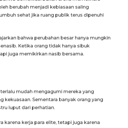
oleh berubah menjadi kebiasaan saling
umbuh sehat jika ruang publik terus dipenuhi
ajarkan bahwa perubahan besar hanya mungkin
senasib. Ketika orang tidak hanya sibuk
pi juga memikirkan nasib bersama.
160 ribu sambungan baru
jaringan gas 2026
2026-08-07 18:00:00
g terlalu mudah mengagumi mereka yang
ung kekuasaan. Sementara banyak orang yang
ru luput dari perhatian.
 karena kerja para elite, tetapi juga karena