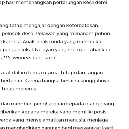
iap hari memenangkan pertarungan kecil demi
 yang tetap mengajar dengan keterbatasan.
a pelosok desa. Relawan yang menanam pohon
an kamera. Anak-anak muda yang membuka
aga pangan lokal. Nelayan yang mempertahankan
h
little winners
bangsa ini.
at dalam berita utama, tetapi dari tangan-
p bertahan. Karena bangsa besar sesungguhnya
n terus-menerus.
t dan memberi penghargaan kepada orang-orang
 diberikan kepada mereka yang memiliki posisi
a warga yang menyelamatkan manusia, menjaga
 dan menghadirkan harapan bagi masyarakat kecil.