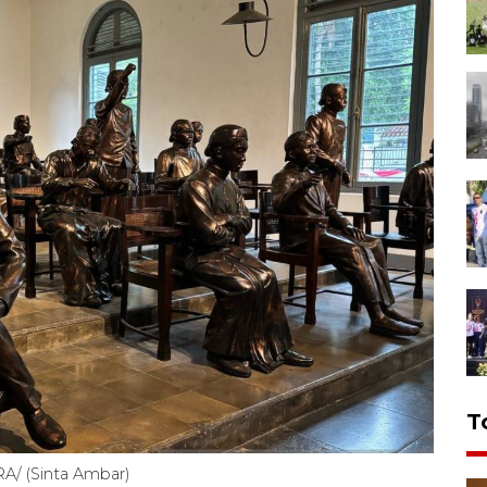
T
A/ (Sinta Ambar)