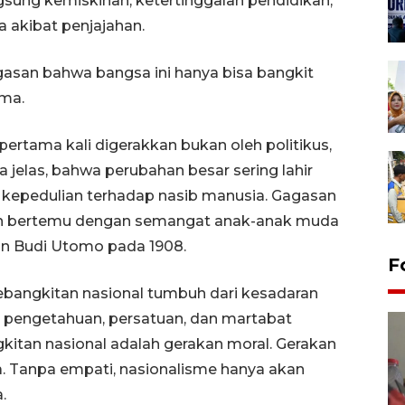
sung kemiskinan, ketertinggalan pendidikan,
 akibat penjajahan.
gasan bahwa bangsa ini hanya bisa bangkit
ama.
pertama kali digerakkan bukan oleh politikus,
 jelas, bahwa perubahan besar sering lahir
i kepedulian terhadap nasib manusia. Gagasan
an bertemu dengan semangat anak-anak muda
an Budi Utomo pada 1908.
F
angkitan nasional tumbuh dari kesadaran
mu pengetahuan, persatuan, dan martabat
gkitan nasional adalah gerakan moral. Gerakan
. Tanpa empati, nasionalisme hanya akan
.