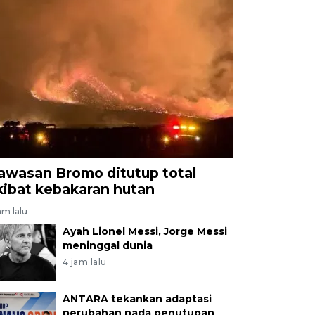
awasan Bromo ditutup total
kibat kebakaran hutan
am lalu
Ayah Lionel Messi, Jorge Messi
meninggal dunia
4 jam lalu
ANTARA tekankan adaptasi
perubahan pada penutupan