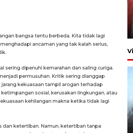
Penguatan struktur jembatan
Niyama Tulungagung
7 Agustus 2026 14:36
tangan bangsa tentu berbeda. Kita tidak lagi
a menghadapi ancaman yang tak kalah serius,
V
ik.
l sering dipenuhi kemarahan dan saling curiga.
njadi permusuhan. Kritik sering dianggap
 jarang kekuasaan tampil arogan terhadap
ketimpangan sosial, kerusakan lingkungan, atau
kekuasaan kehilangan makna ketika tidak lagi
BPBD Jatim kerahkan "Drone
Water Spray" bantu padamkan
kebakaran Bromo
s dan ketertiban. Namun, ketertiban tanpa
6 Agustus 2026 18:23