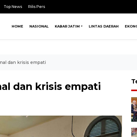
Top News
Rilis Pers
HOME
NASIONAL
KABAR JATIM
LINTAS DAERAH
EKON
al dan krisis empati
T
l dan krisis empati