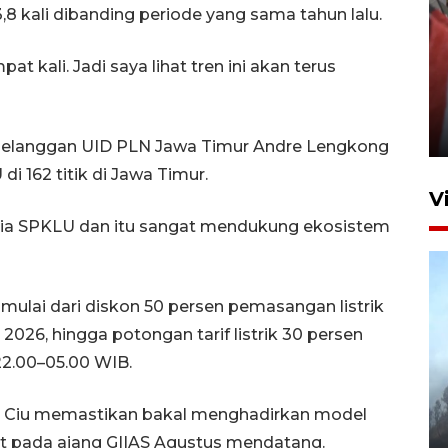
3,8 kali dibanding periode yang sama tahun lalu.
at kali. Jadi saya lihat tren ini akan terus
Penguatan struktur jembatan
Niyama Tulungagung
7 Agustus 2026 14:36
Pelanggan UID PLN Jawa Timur Andre Lengkong
i 162 titik di Jawa Timur.
V
edia SPKLU dan itu sangat mendukung ekosistem
mulai dari diskon 50 persen pemasangan listrik
 2026, hingga potongan tarif listrik 30 persen
22.00–05.00 WIB.
BPBD Jatim kerahkan "Drone
Water Spray" bantu padamkan
y Ciu memastikan bakal menghadirkan model
kebakaran Bromo
at pada ajang GIIAS Agustus mendatang.