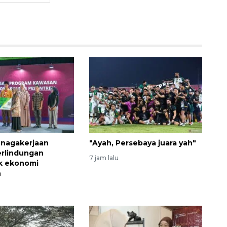
160 ribu sambungan baru
jaringan gas 2026
enagakerjaan
"Ayah, Persebaya juara yah"
2026-08-07 18:00:00
erlindungan
7 jam lalu
k ekonomi
n