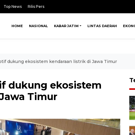
Top News
Rilis Pers
HOME
NASIONAL
KABAR JATIM
LINTAS DAERAH
EKON
if dukung ekosistem kendaraan listrik di Jawa Timur
T
if dukung ekosistem
i Jawa Timur