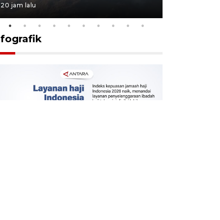
20 jam lalu
20 jam lalu
nfografik