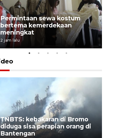
Permintaan sewa kostum
bertema kemerdekaan
Perpusta
meningkat
Lingkunga
2 jam lalu
2 jam lalu
ideo
TNBTS: kebakaran di Bromo
Khofifah 
diduga sisa perapian orang di
Bromo, a
Bantengan
capai 176