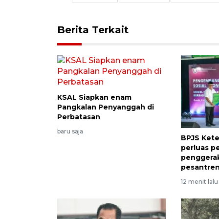
Berita Terkait
KSAL Siapkan enam
Pangkalan Penyanggah di
Perbatasan
baru saja
BPJS Ket
perluas p
penggera
pesantre
12 menit lalu