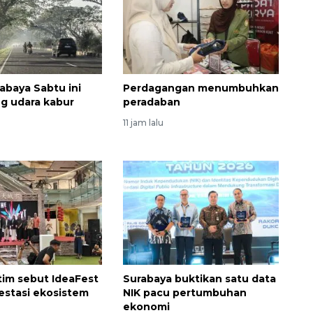
abaya Sabtu ini
Perdagangan menumbuhkan
g udara kabur
peradaban
11 jam lalu
im sebut IdeaFest
Surabaya buktikan satu data
festasi ekosistem
NIK pacu pertumbuhan
ekonomi