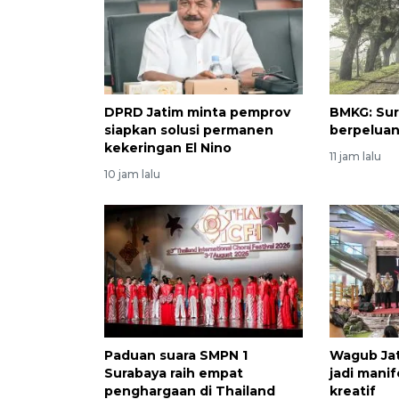
DPRD Jatim minta pemprov
BMKG: Sur
siapkan solusi permanen
berpeluan
kekeringan El Nino
11 jam lalu
10 jam lalu
Paduan suara SMPN 1
Wagub Jat
Surabaya raih empat
jadi mani
penghargaan di Thailand
kreatif