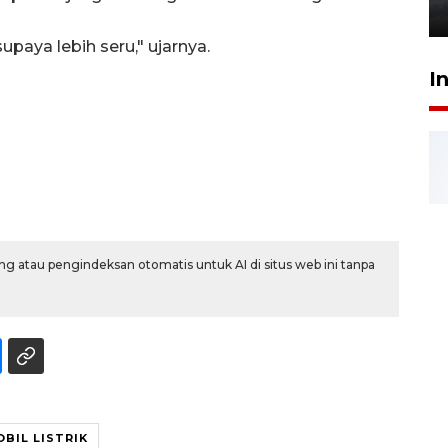
6 Agustus 2026 18:23
paya lebih seru," ujarnya.
I
g atau pengindeksan otomatis untuk AI di situs web ini tanpa
BIL LISTRIK