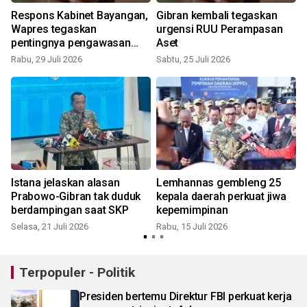
Respons Kabinet Bayangan,
Gibran kembali tegaskan
r
Wapres tegaskan
urgensi RUU Perampasan
pentingnya pengawasan
Aset
publik
Rabu, 29 Juli 2026
Sabtu, 25 Juli 2026
J
i
Istana jelaskan alasan
Lemhannas gembleng 25
Prabowo-Gibran tak duduk
kepala daerah perkuat jiwa
berdampingan saat SKP
kepemimpinan
Selasa, 21 Juli 2026
Rabu, 15 Juli 2026
J
Terpopuler - Politik
Presiden bertemu Direktur FBI perkuat kerja