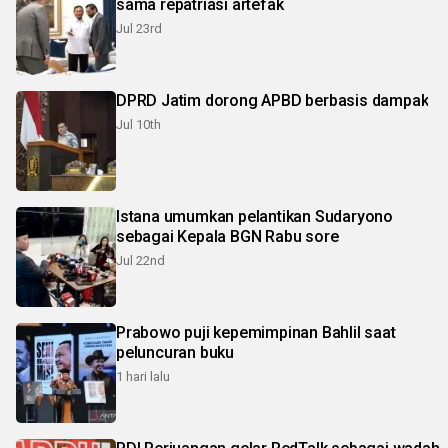
sama repatriasi artefak
Jul 23rd
DPRD Jatim dorong APBD berbasis dampak
Jul 10th
Istana umumkan pelantikan Sudaryono
sebagai Kepala BGN Rabu sore
Jul 22nd
Prabowo puji kepemimpinan Bahlil saat
peluncuran buku
1 hari lalu