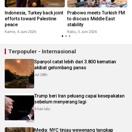
Indonesia, Turkey back joint
Prabowo meets Turkish FM
efforts toward Palestine
to discuss Middle East
peace
stability
Kamis, 4 Juni 2026
Rabu, 3 Juni 2026
S
Terpopuler - Internasional
Spanyol catat lebih dari 3.800 kematian
akibat gelombang panas
Jul 28th
Trump beri Iran peluang capai kesepakatan
sebelum menyerang lagi
4 hari lalu
Media: NYC tinjau wewenang tangkap